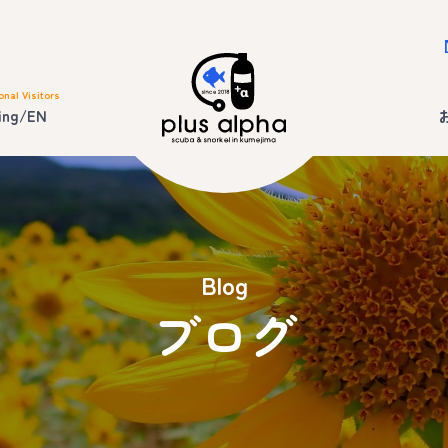
onal Visitors
ing/EN
Blog
ブログ