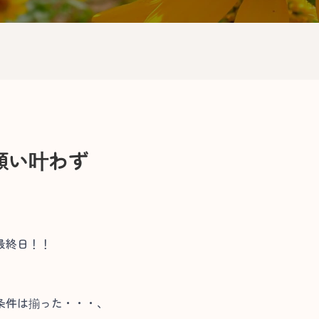
願い叶わず
最終日！！
条件は揃った・・・、