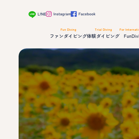
Fun Diving
Trial Diving
For Internati
ファンダイビング
体験ダイビング
FunDiv