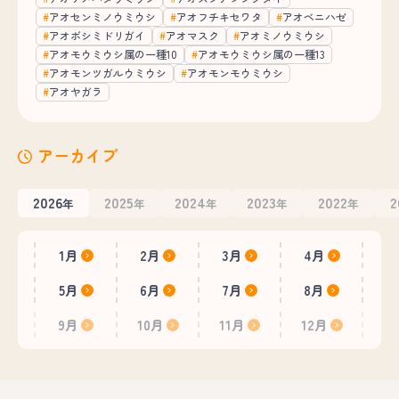
アオセンミノウミウシ
アオフチキセワタ
アオベニハゼ
アオボシミドリガイ
アオマスク
アオミノウミウシ
アオモウミウシ属の一種10
アオモウミウシ属の一種13
アオモンツガルウミウシ
アオモンモウミウシ
アオヤガラ
アーカイブ
2026
2025
2024
2023
2022
2
年
年
年
年
年
1月
2月
3月
4月
5月
6月
7月
8月
9月
10月
11月
12月