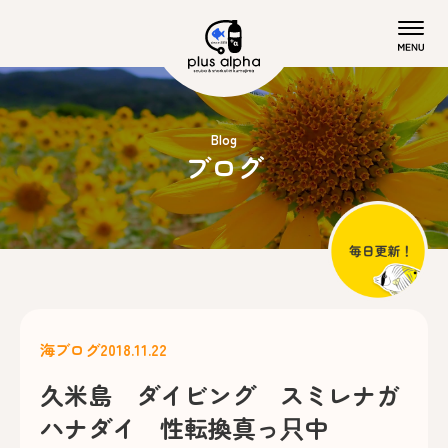
Blog
ブログ
海ブログ
2018.11.22
久米島 ダイビング スミレナガ
ハナダイ 性転換真っ只中