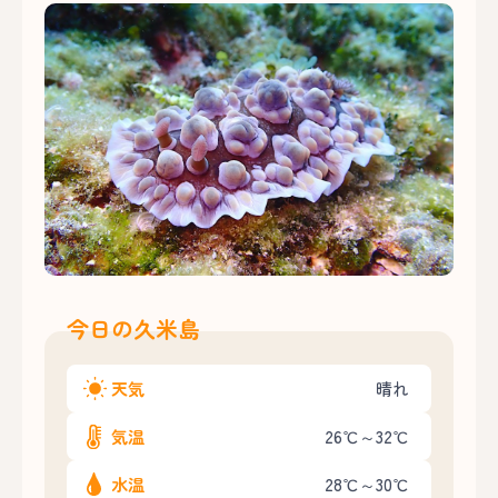
今日の久米島
天気
晴れ
気温
26℃～32℃
水温
28℃～30℃