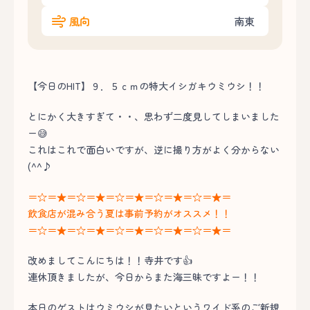
風向
南東
【今日のHIT】９．５ｃｍの特大イシガキウミウシ！！
とにかく大きすぎて・・、思わず二度見してしまいました
ー😅
これはこれで面白いですが、逆に撮り方がよく分からない
(^^♪
＝☆＝★＝☆＝★＝☆＝★＝☆＝★＝☆＝★＝
飲食店が混み合う夏は事前予約がオススメ！！
＝☆＝★＝☆＝★＝☆＝★＝☆＝★＝☆＝★＝
改めましてこんにちは！！寺井です👍
連休頂きましたが、今日からまた海三昧ですよー！！
本日のゲストはウミウシが見たいというワイド系のご新規