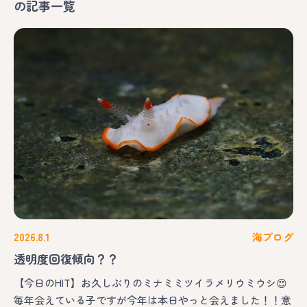
の記事一覧
2026.8.1
海ブログ
透明度回復傾向？？
【今日のHIT】お久しぶりのミナミミツイラメリウミウシ😍
毎年会えている子ですが今年は本日やっと会えました！！意