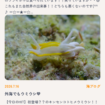
のワライボヤは食べられています！！笑っていますが・・😅
これもまた自然界の出来事！！どちらも悪くないのです(^^
♪ ＝☆＝★＝☆…
2026.7.16
海ブログ
外海でもウミウシ💛
【今日のHIT】初登場？？のキンセンコトヒメウミウシ！！