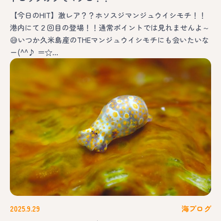
【今日のHIT】激レア？？ホソスジマンジュウイシモチ！！
港内にて２回目の登場！！通常ポイントでは見れませんよ～
😅いつか久米島産のTHEマンジュウイシモチにも会いたいな
ー(^^♪ ＝☆…
2025.9.29
海ブログ