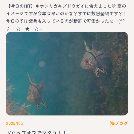
【今日のHIT】キホシミガキブドウガイに会えました💛 夏の
イメージですが今年は早いのかな？すでに数回登場です？！
今日の子は紫色も入っているのが新鮮で可愛かったなー(^^
♪ ＝☆＝★＝☆…
2025.10.3
海ブログ
ドロップオフでマクロ！！