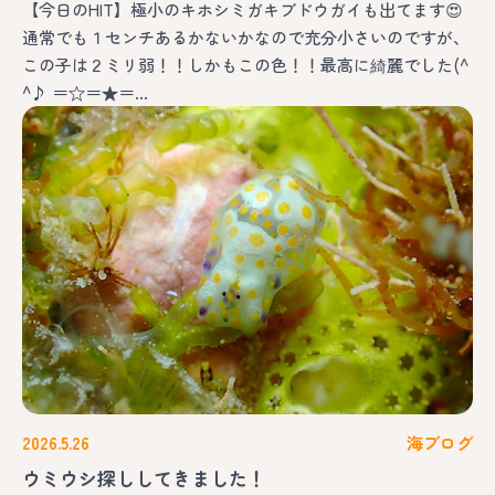
【今日のHIT】極小のキホシミガキブドウガイも出てます😍
通常でも１センチあるかないかなので充分小さいのですが、
この子は２ミリ弱！！しかもこの色！！最高に綺麗でした(^
^♪ ＝☆＝★＝…
2026.5.26
海ブログ
ウミウシ探ししてきました！