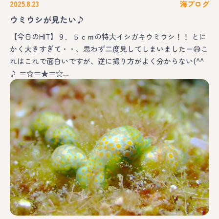
2025.8.23
海ブログ
ウミウシが見たい♪
【今日のHIT】９．５ｃｍの特大イシガキウミウシ！！ とに
かく大きすぎて・・、思わず二度見してしまいましたー😅こ
れはこれで面白いですが、逆に撮り方がよく分からない(^^
♪ ＝☆＝★＝☆…