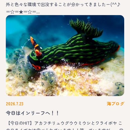
外と色々な環境で出没することが分かってきましたー(^^♪
＝☆＝★＝☆＝…
2026.7.23
海ブログ
今日はインリーフへ！！
【今日のHIT】アカフチリュウグウウミウシとワライボヤ こ