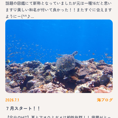
話題の図鑑にて新称となっていましたが元は一種16だと思い
ます💡美しい和名が付いて良かった！！またすぐに会えます
ようにー(^^♪…
2026.7.1
海ブログ
７月スタート！！
【今日のHIT】夏とアオウミガメは相性抜群！！ 甲羅がとっ