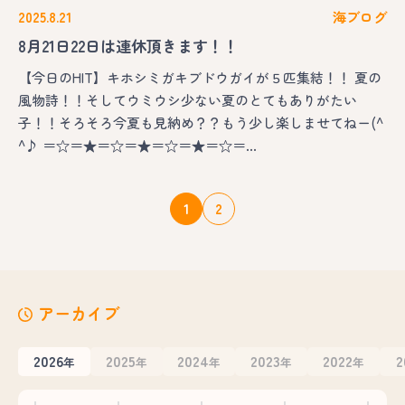
2025.8.21
海ブログ
8月21日22日は連休頂きます！！
【今日のHIT】キホシミガキブドウガイが５匹集結！！ 夏の
風物詩！！そしてウミウシ少ない夏のとてもありがたい
子！！そろそろ今夏も見納め？？もう少し楽しませてねー(^
^♪ ＝☆＝★＝☆＝★＝☆＝★＝☆＝…
1
2
アーカイブ
2026
2025
2024
2023
2022
2
年
年
年
年
年