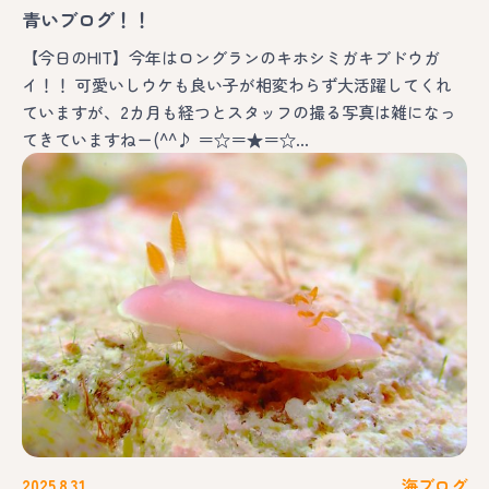
青いブログ！！
【今日のHIT】今年はロングランのキホシミガキブドウガ
イ！！ 可愛いしウケも良い子が相変わらず大活躍してくれ
ていますが、2カ月も経つとスタッフの撮る写真は雑になっ
てきていますねー(^^♪ ＝☆＝★＝☆…
2025.8.31
海ブログ