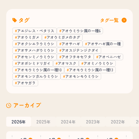
タグ
タグ一覧
アエジレス・ペタリス
アオウミウシ属の一種6
アオウミガメ
アオウミガメのタグ
アオクシエラウミウシ
アオサハギ
アオサハギ属の一種
アオサメハダウミウシ
アオスジテンジクダイ
アオセンミノウミウシ
アオフチキセワタ
アオベニハゼ
アオボシミドリガイ
アオマスク
アオミノウミウシ
アオモウミウシ属の一種10
アオモウミウシ属の一種13
アオモンツガルウミウシ
アオモンモウミウシ
アオヤガラ
アーカイブ
2026
2025
2024
2023
2022
2
年
年
年
年
年