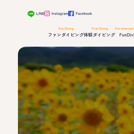
Fun Diving
Trial Diving
For Internati
ファンダイビング
体験ダイビング
FunDiv