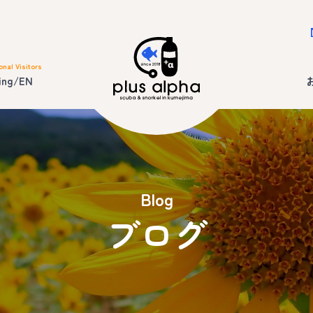
onal Visitors
ing/EN
Blog
ブログ