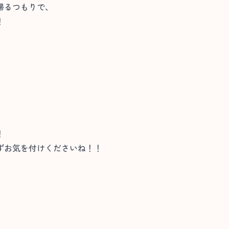
帰るつもりで、
！
！
ずお気を付けくださいね！！