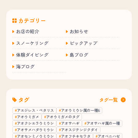
カテゴリー
お店の紹介
お知らせ
スノーケリング
ピックアップ
体験ダイビング
島ブログ
海ブログ
タグ
タグ一覧
アエジレス・ペタリス
アオウミウシ属の一種6
アオウミガメ
アオウミガメのタグ
アオクシエラウミウシ
アオサハギ
アオサハギ属の一種
アオサメハダウミウシ
アオスジテンジクダイ
アオセンミノウミウシ
アオフチキセワタ
アオベニハゼ