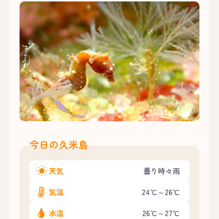
今日の久米島
天気
曇り時々雨
気温
24℃～26℃
水温
26℃～27℃