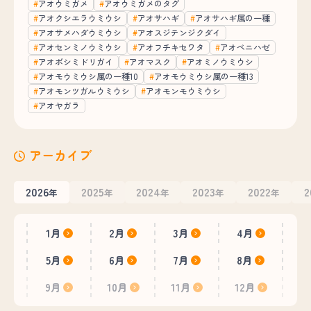
アオウミガメ
アオウミガメのタグ
アオクシエラウミウシ
アオサハギ
アオサハギ属の一種
アオサメハダウミウシ
アオスジテンジクダイ
アオセンミノウミウシ
アオフチキセワタ
アオベニハゼ
アオボシミドリガイ
アオマスク
アオミノウミウシ
アオモウミウシ属の一種10
アオモウミウシ属の一種13
アオモンツガルウミウシ
アオモンモウミウシ
アオヤガラ
アーカイブ
2026
2025
2024
2023
2022
2
年
年
年
年
年
1月
2月
3月
4月
5月
6月
7月
8月
9月
10月
11月
12月