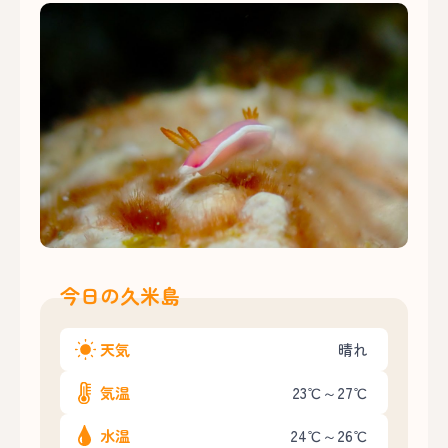
今日の久米島
天気
晴れ
気温
23℃～27℃
水温
24℃～26℃