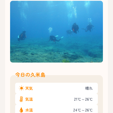
今日の久米島
天気
晴れ
気温
21℃～26℃
水温
24℃～26℃