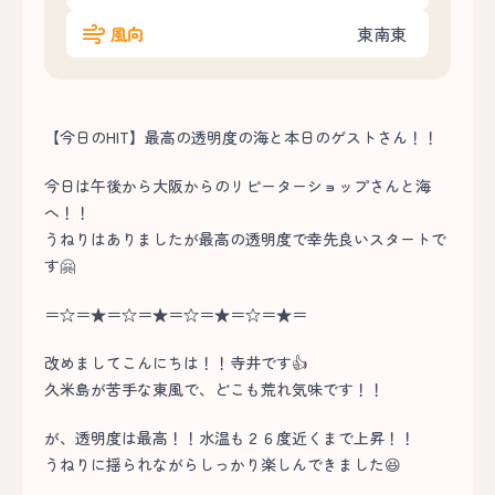
風向
東南東
【今日のHIT】最高の透明度の海と本日のゲストさん！！
今日は午後から大阪からのリピーターショップさんと海
へ！！
うねりはありましたが最高の透明度で幸先良いスタートで
す🤗
＝☆＝★＝☆＝★＝☆＝★＝☆＝★＝
改めましてこんにちは！！寺井です👍
久米島が苦手な東風で、どこも荒れ気味です！！
が、透明度は最高！！水温も２６度近くまで上昇！！
うねりに揺られながらしっかり楽しんできました😆