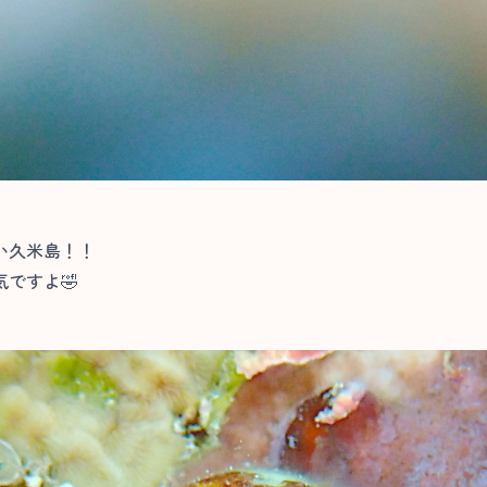
い久米島！！
ですよ🤣