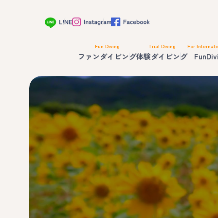
Fun Diving
Trial Diving
For Internati
ファンダイビング
体験ダイビング
FunDiv