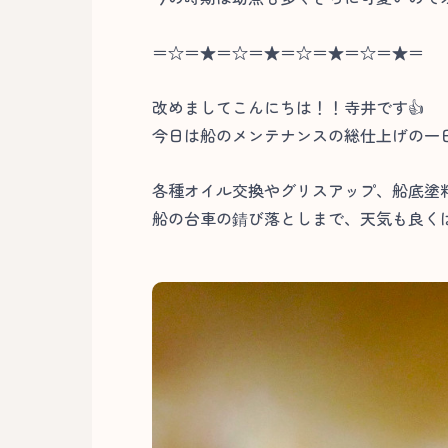
＝☆＝★＝☆＝★＝☆＝★＝☆＝★＝
改めましてこんにちは！！寺井です👍
今日は船のメンテナンスの総仕上げの一
各種オイル交換やグリスアップ、船底塗
船の台車の錆び落としまで、天気も良くは