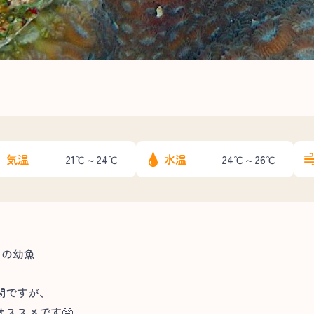
気温
水温
21℃～24℃
24℃～26℃
オの幼魚
間ですが、
ススメです🤗