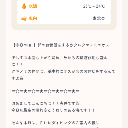
水温
23℃～24℃
風向
東北東
【今日のHIT】卵のお世話をするカクレクマノミのオス
少しずつ水温も上がり始め、魚たちの繁殖行動も盛ん
に！！
クマノミの仲間は、基本的にオスが卵のお世話をするんで
すよ😆
＝☆＝★＝☆＝★＝☆＝★＝☆＝★＝
改めましてこんにちは！！寺井です👍
今日も最高の晴れ空とうねりのある海です！！
そんな本日は、ＦＵＮダイビングのご案内の後に