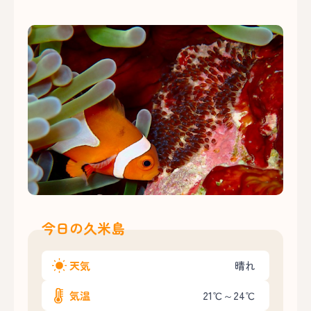
今日の久米島
天気
晴れ
気温
21℃～24℃