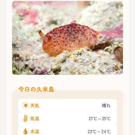
今日の久米島
天気
晴れ
気温
21℃～25℃
水温
23℃～24℃