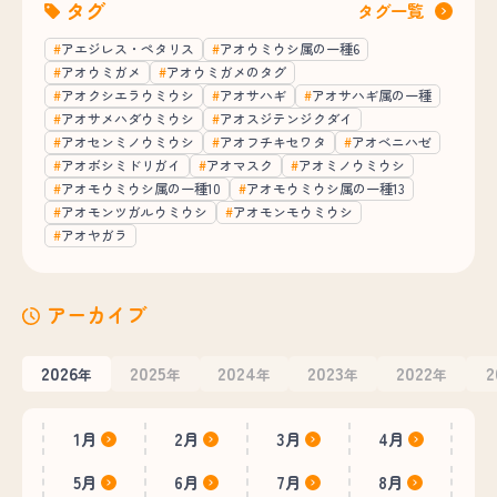
タグ
タグ一覧
アエジレス・ペタリス
アオウミウシ属の一種6
アオウミガメ
アオウミガメのタグ
アオクシエラウミウシ
アオサハギ
アオサハギ属の一種
アオサメハダウミウシ
アオスジテンジクダイ
アオセンミノウミウシ
アオフチキセワタ
アオベニハゼ
アオボシミドリガイ
アオマスク
アオミノウミウシ
アオモウミウシ属の一種10
アオモウミウシ属の一種13
アオモンツガルウミウシ
アオモンモウミウシ
アオヤガラ
アーカイブ
2026
2025
2024
2023
2022
2
年
年
年
年
年
1月
2月
3月
4月
5月
6月
7月
8月