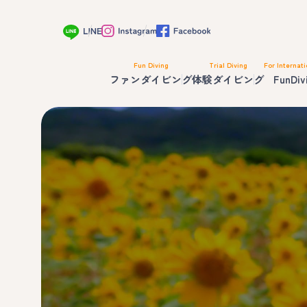
Fun Diving
Trial Diving
For Internati
ファンダイビング
体験ダイビング
FunDiv