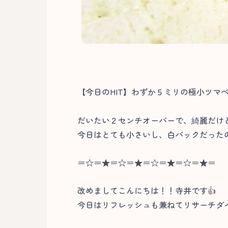
【今日のHIT】わずか５ミリの極小ツマ
だいたい２センチオーバーで、綺麗だけど
今日はとても小さいし、白バックだったの
＝☆＝★＝☆＝★＝☆＝★＝☆＝★＝
改めましてこんにちは！！寺井です👍
今日はリフレッシュも兼ねてリサーチダ