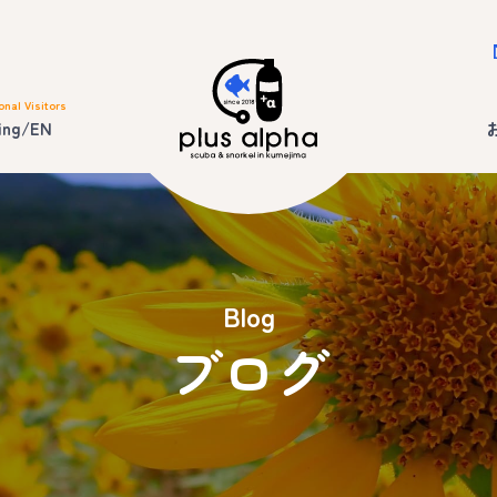
onal Visitors
ing/EN
Blog
ブログ