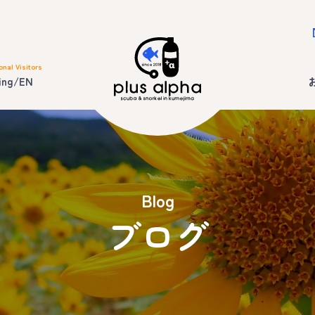
onal Visitors
ing/EN
Blog
ブログ