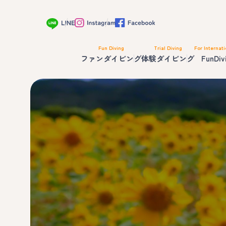
Fun Diving
Trial Diving
For Internati
ファンダイビング
体験ダイビング
FunDiv