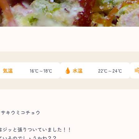
気温
水温
16℃～18℃
22℃～24℃
ラサキウミコチョウ
はジッと張りついていました！！
ているのでしょうかね？？