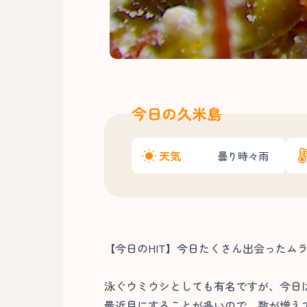
今日の久米島
天気
曇り時々雨
【今日のHIT】今日たくさん出会ったム
泳ぐウミウシとしても有名ですが、今日
最近目にすることが多いので、数が増え