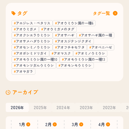
タグ
タグ一覧
アエジレス・ペタリス
アオウミウシ属の一種6
アオウミガメ
アオウミガメのタグ
アオクシエラウミウシ
アオサハギ
アオサハギ属の一種
アオサメハダウミウシ
アオスジテンジクダイ
アオセンミノウミウシ
アオフチキセワタ
アオベニハゼ
アオボシミドリガイ
アオマスク
アオミノウミウシ
アオモウミウシ属の一種10
アオモウミウシ属の一種13
アオモンツガルウミウシ
アオモンモウミウシ
アオヤガラ
アーカイブ
2026
2025
2024
2023
2022
2
年
年
年
年
年
1月
2月
3月
4月