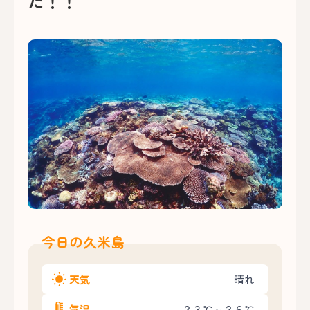
た！！
今日の久米島
天気
晴れ
気温
２３℃～２６℃