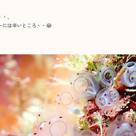
・・、
には辛いところ・・😂