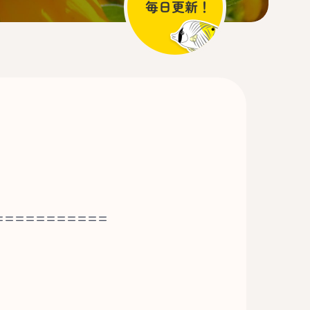
===========