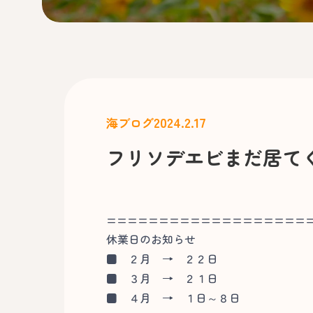
2024.2.17
海ブログ
フリソデエビまだ居て
===================
休業日のお知らせ
■
２月 → ２２日
■
３月 → ２１日
■
４月 → １日～８日