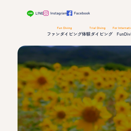
Fun Diving
Trial Diving
For Internati
ファンダイビング
体験ダイビング
FunDiv