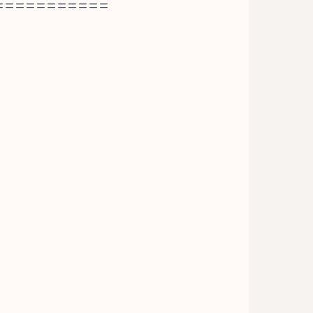
===========