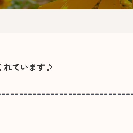
くれています♪
==============================