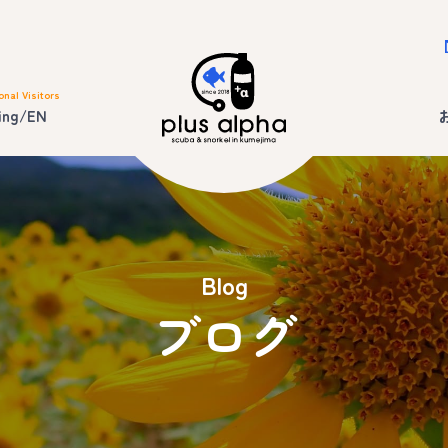
onal Visitors
ing/EN
Blog
ブログ