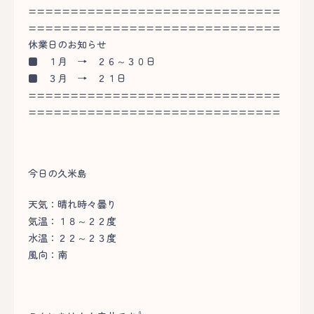
==============================
==============================
休業日のお知らせ
■
１月 → ２６～３０日
■
３月 → ２１日
==============================
==============================
今日の久米島
天気：晴れ時々曇り
気温：１８～２２度
水温：２２～２３度
風向：南