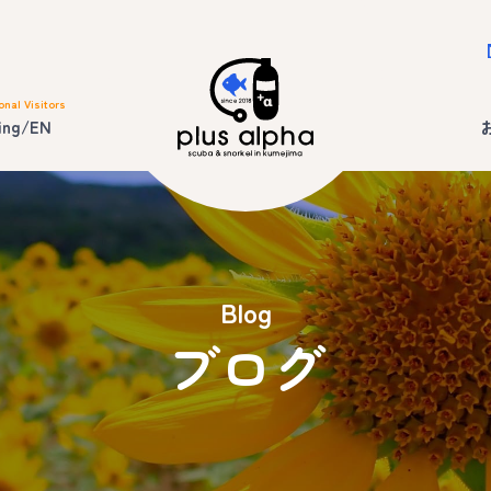
onal Visitors
ing/EN
Blog
ブログ