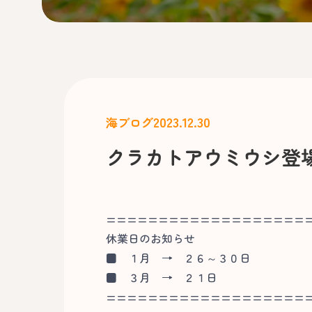
2023.12.30
海ブログ
クラカトアウミウシ登
===================
休業日のお知らせ
■
１月 → ２６～３０日
■
３月 → ２１日
===================