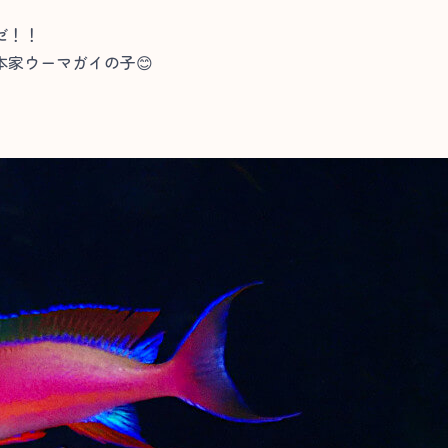
ゼ！！
家ウーマガイの子😊