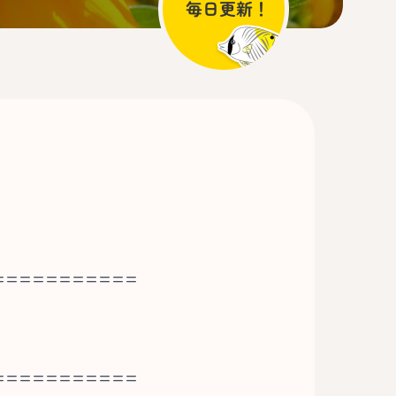
===========
===========