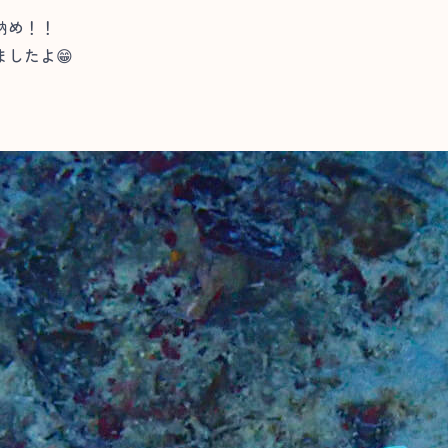
納め！！
したよ😁