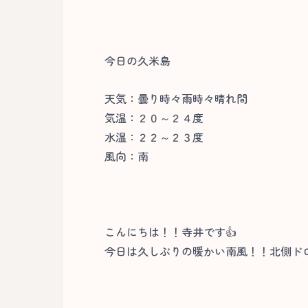
今日の久米島
天気：曇り時々雨時々晴れ間
気温：２０～２４度
水温：２２～２３度
風向：南
こんにちは！！寺井です👍
今日は久しぶりの暖かい南風！！北側ド