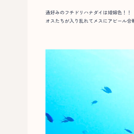
通好みのフチドリハナダイは婚姻色！！
オスたちが入り乱れてメスにアピール合戦