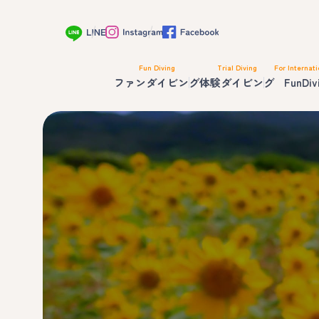
Fun Diving
Trial Diving
For Internati
ファンダイビング
体験ダイビング
FunDiv