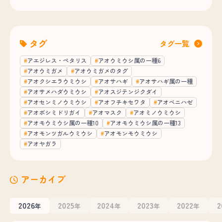
タグ
タグ一覧
アエジレス・ペタリス
アオウミウシ属の一種6
アオウミガメ
アオウミガメのタグ
アオクシエラウミウシ
アオサハギ
アオサハギ属の一種
アオサメハダウミウシ
アオスジテンジクダイ
アオセンミノウミウシ
アオフチキセワタ
アオベニハゼ
アオボシミドリガイ
アオマスク
アオミノウミウシ
アオモウミウシ属の一種10
アオモウミウシ属の一種13
アオモンツガルウミウシ
アオモンモウミウシ
アオヤガラ
アーカイブ
2026
2025
2024
2023
2022
2
年
年
年
年
年