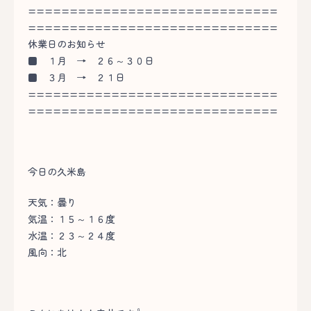
==============================
==============================
休業日のお知らせ
■
１月 → ２６～３０日
■
３月 → ２１日
==============================
==============================
今日の久米島
天気：曇り
気温：１５～１６度
水温：２３～２４度
風向：北