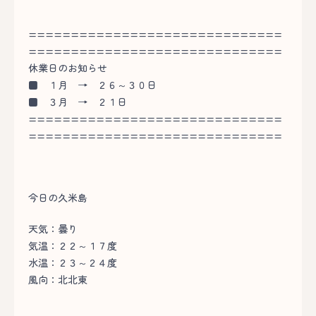
==============================
==============================
休業日のお知らせ
■
１月 → ２６～３０日
■
３月 → ２１日
==============================
==============================
今日の久米島
天気：曇り
気温：２２～１７度
水温：２３～２４度
風向：北北東