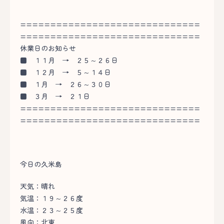
==============================
==============================
休業日のお知らせ
■
１１月 → ２５～２６日
■
１２月 → ５～１４日
■
１月 → ２６～３０日
■
３月 → ２１日
==============================
==============================
今日の久米島
天気：晴れ
気温：１９～２６度
水温：２３～２５度
風向：北東