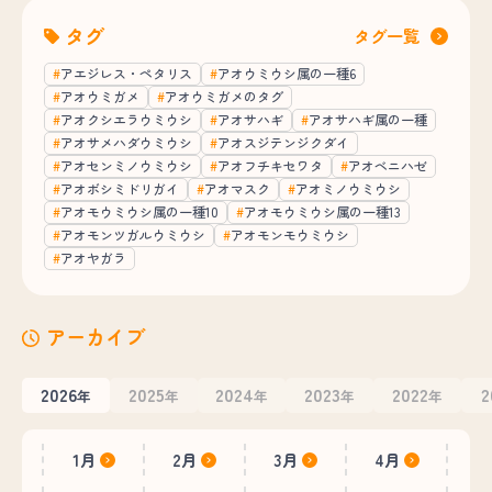
タグ
タグ一覧
アエジレス・ペタリス
アオウミウシ属の一種6
アオウミガメ
アオウミガメのタグ
アオクシエラウミウシ
アオサハギ
アオサハギ属の一種
アオサメハダウミウシ
アオスジテンジクダイ
アオセンミノウミウシ
アオフチキセワタ
アオベニハゼ
アオボシミドリガイ
アオマスク
アオミノウミウシ
アオモウミウシ属の一種10
アオモウミウシ属の一種13
アオモンツガルウミウシ
アオモンモウミウシ
アオヤガラ
アーカイブ
2026
2025
2024
2023
2022
2
年
年
年
年
年
1月
2月
3月
4月