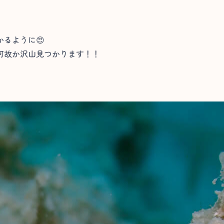
るように😍
何故か沢山見つかります！！