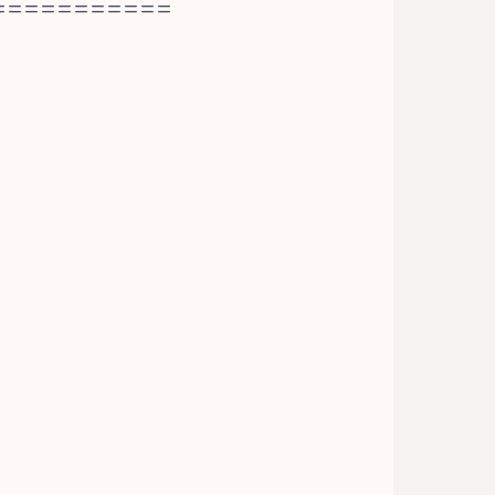
===========