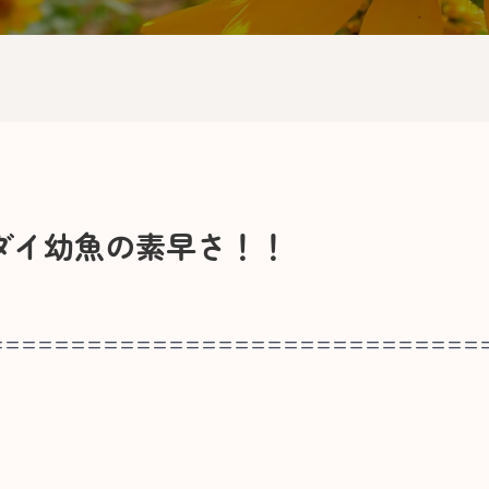
ダイ幼魚の素早さ！！
==============================