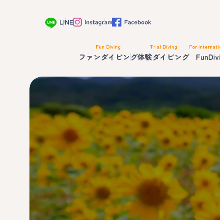
Fun Diving
Trial Diving
For Internati
ファンダイビング
体験ダイビング
FunDiv