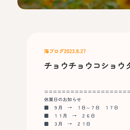
2023.8.27
海ブログ
チョウチョウコショウ
===================
休業日のお知らせ
■
９月 → １日～７日 １７日
■
１１月 → ２６日
■
３月 → ２１日