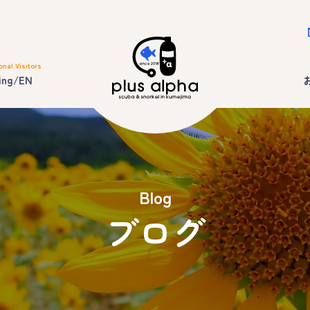
onal Visitors
ing/EN
Blog
ブログ