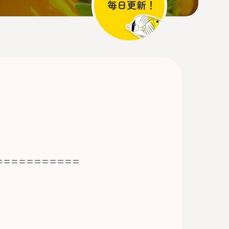
===========