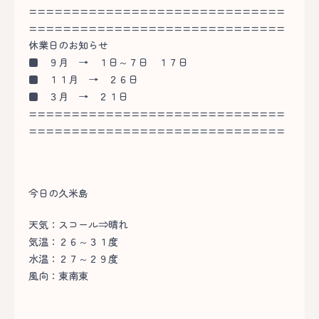
==============================
==============================
休業日のお知らせ
■
９月 → １日～７日 １７日
■
１１月 → ２６日
■
３月 → ２１日
==============================
==============================
今日の久米島
天気：スコール⇒晴れ
気温：２６～３１度
水温：２７～２９度
風向：東南東