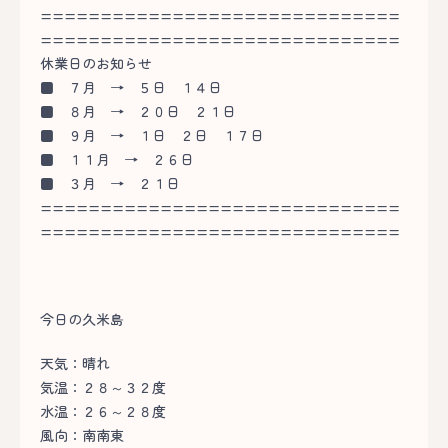
==============================
==============================
休業日のお知らせ
■
７月 → ５日 １４日
■
８月 → ２０日 ２１日
■
９月 → １日 ２日 １７日
■
１１月 → ２６日
■
３月 → ２１日
==============================
==============================
今日の久米島
天気：晴れ
気温：２８～３２度
水温：２６～２８度
風向：南南東