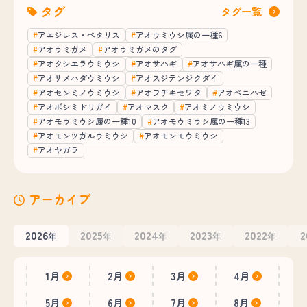
タグ
タグ一覧
アエジレス・ペタリス
アオウミウシ属の一種6
アオウミガメ
アオウミガメのタグ
アオクシエラウミウシ
アオサハギ
アオサハギ属の一種
アオサメハダウミウシ
アオスジテンジクダイ
アオセンミノウミウシ
アオフチキセワタ
アオベニハゼ
アオボシミドリガイ
アオマスク
アオミノウミウシ
アオモウミウシ属の一種10
アオモウミウシ属の一種13
アオモンツガルウミウシ
アオモンモウミウシ
アオヤガラ
アーカイブ
2026
2025
2024
2023
2022
2
年
年
年
年
年
1月
2月
3月
4月
5月
6月
7月
8月