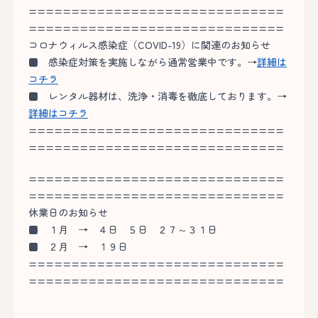
==============================
==============================
コロナウィルス感染症（COVID-19）に関連のお知らせ
■
感染症対策を実施しながら通常営業中です。→
詳細は
コチラ
■
レンタル器材は、洗浄・消毒を徹底しております。→
詳細はコチラ
==============================
==============================
==============================
==============================
休業日のお知らせ
■
１月 → ４日 ５日 ２７～３１日
■
２月 → １９日
==============================
==============================