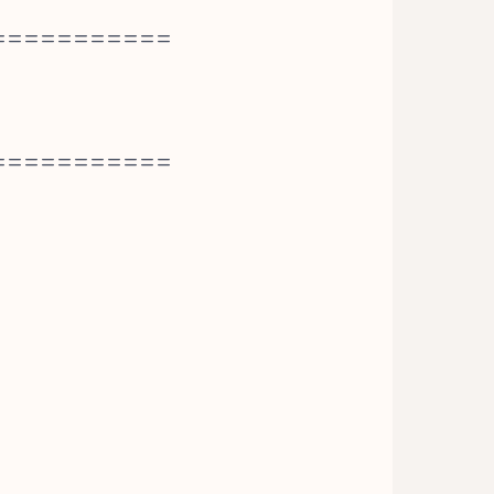
===========
===========