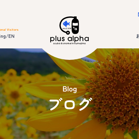
onal Visitors
ing/EN
Blog
ブログ