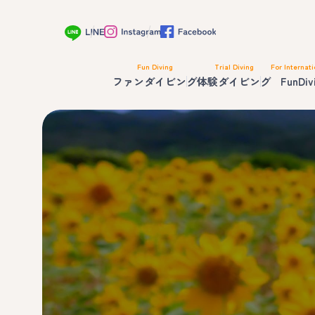
Fun Diving
Trial Diving
For Internati
ファンダイビング
体験ダイビング
FunDiv