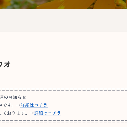
ウオ
==============================
関連のお知らせ
中です。→
詳細はコチラ
しております。→
詳細はコチラ
==============================