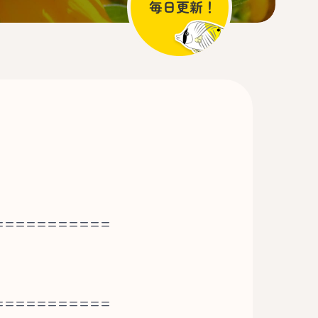
===========
===========