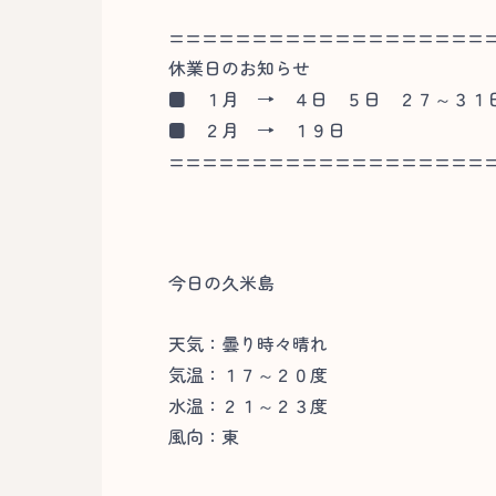
===================
休業日のお知らせ
■
１月 → ４日 ５日 ２７～３１
■
２月 → １９日
===================
今日の久米島
天気：曇り時々晴れ
気温：１７～２０度
水温：２１～２３度
風向：東