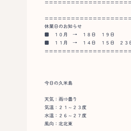
===================
===================
休業日のお知らせ
■
１０月 → １８日 １９日
■
１１月 → １４日 １５日 ２３
===================
今日の久米島
天気：雨⇒曇り
気温：２１～２３度
水温：２６～２７度
風向：北北東