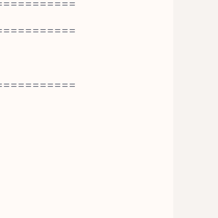
===========
===========
===========