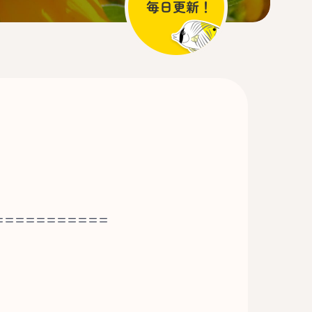
===========