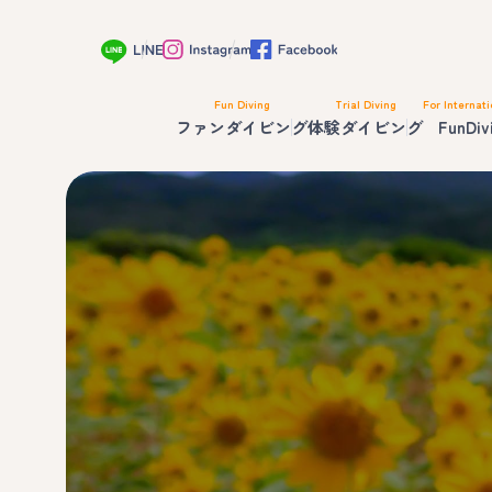
Fun Diving
Trial Diving
For Internati
ファンダイビング
体験ダイビング
FunDiv