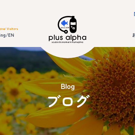
onal Visitors
ing/EN
Blog
ブログ