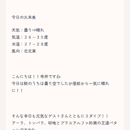
今日の久米島
天気：曇り⇒晴れ
気温：２６～３０度
水温：２７～２８度
風向：北北東
こんにちは！！寺井です👍
今日は朝のうちは曇り空でしたが昼前から一気に晴れ
に！！
そんな本日も元気なゲストさんとともに３ダイブ！！
アーラ、トンバラ、砂地とプラスアルファ的南の王道パタ
ーンですね🙋