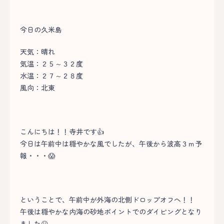
今日の久米島
天気：晴れ
気温：２５～３２度
水温：２７～２８度
風向：北東
こんにちは！！寺井です👍
今日は午前中は穏やかな風でしたが、午後から波高３ｍ予
報・・・😱
ということで、午前中が外海の北側ドロップオフへ！！
午後は穏やかな内海の砂地ポイントでのダイビングとなり
ました😀