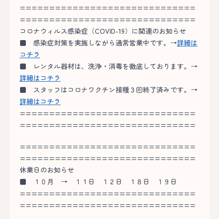
==============================
==============================
コロナウィルス感染症（COVID-19）に関連のお知らせ
■
感染症対策を実施しながら通常営業中です。→
詳細は
コチラ
■
レンタル器材は、洗浄・消毒を徹底しております。→
詳細はコチラ
■
スタッフはコロナワクチン接種３回終了済みです。→
詳細はコチラ
==============================
==============================
==============================
==============================
休業日のお知らせ
■
１０月 → １１日 １２日 １８日 １９日
==============================
==============================