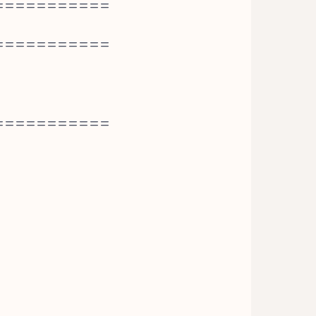
===========
===========
===========