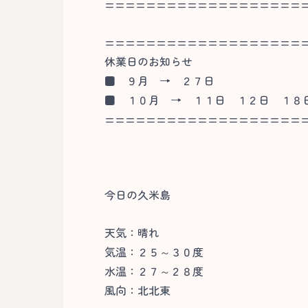
===================
===================
休業日のお知らせ
■
９月 → ２７日
■
１０月 → １１日 １２日 １８
===================
今日の久米島
天気：晴れ
気温：２５～３０度
水温：２７～２８度
風向：北北東