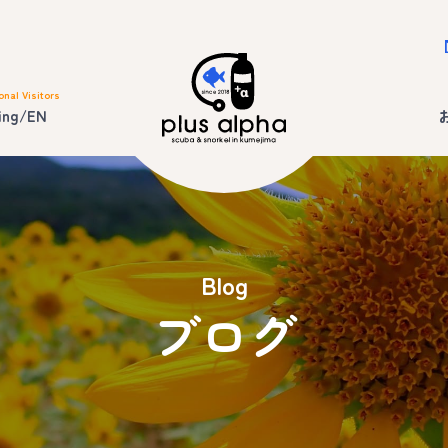
onal Visitors
ing/EN
Blog
ブログ