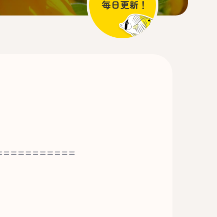
===========