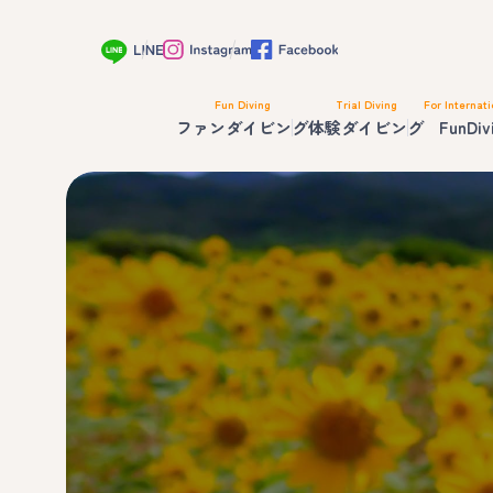
Fun Diving
Trial Diving
For Internati
ファンダイビング
体験ダイビング
FunDiv