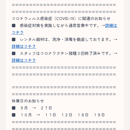
==============================
==============================
コロナウィルス感染症（COVID-19）に関連のお知らせ
■
感染症対策を実施しながら通常営業中です。→
詳細は
コチラ
■
レンタル器材は、洗浄・消毒を徹底しております。→
詳細はコチラ
■
スタッフはコロナワクチン接種３回終了済みです。→
詳細はコチラ
==============================
==============================
==============================
==============================
休業日のお知らせ
■
９月 → ２７日
■
１０月 → １１日 １２日 １８日 １９日
==============================
==============================