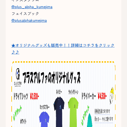
@plus_alpha_kumejima
フェイスブック
@plusalphakumejima
★オリジナルグッズも販売中！！詳細はコチラをクリック
♪♪