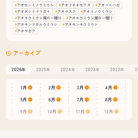
アオセンミノウミウシ
アオフチキセワタ
アオベニハゼ
アオボシミドリガイ
アオマスク
アオミノウミウシ
アオモウミウシ属の一種10
アオモウミウシ属の一種13
アオモンツガルウミウシ
アオモンモウミウシ
アオヤガラ
アーカイブ
2026
2025
2024
2023
2022
2
年
年
年
年
年
1月
2月
3月
4月
5月
6月
7月
8月
9月
10月
11月
12月