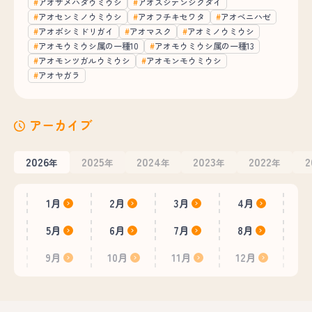
アオサメハダウミウシ
アオスジテンジクダイ
アオセンミノウミウシ
アオフチキセワタ
アオベニハゼ
アオボシミドリガイ
アオマスク
アオミノウミウシ
アオモウミウシ属の一種10
アオモウミウシ属の一種13
アオモンツガルウミウシ
アオモンモウミウシ
アオヤガラ
アーカイブ
2026
2025
2024
2023
2022
2
年
年
年
年
年
1月
2月
3月
4月
5月
6月
7月
8月
9月
10月
11月
12月