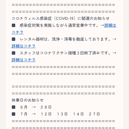
==============================
==============================
コロナウィルス感染症（COVID-19）に関連のお知らせ
■
感染症対策を実施しながら通常営業中です。→
詳細は
コチラ
■
レンタル器材は、洗浄・消毒を徹底しております。→
詳細はコチラ
■
スタッフはコロナワクチン接種３回終了済みです。→
詳細はコチラ
==============================
==============================
==============================
==============================
休業日のお知らせ
■ ６月 → ２８日
■ ７月 → １２日 １３日 １４日 ２７日
==============================
==============================