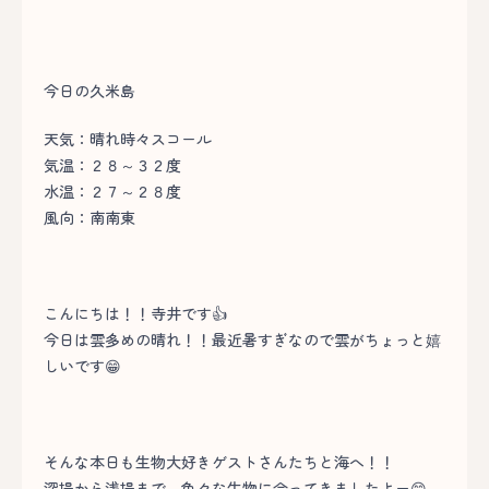
今日の久米島
天気：晴れ時々スコール
気温：２８～３２度
水温：２７～２８度
風向：南南東
こんにちは！！寺井です👍
今日は雲多めの晴れ！！最近暑すぎなので雲がちょっと嬉
しいです😁
そんな本日も生物大好きゲストさんたちと海へ！！
深場から浅場まで、色々な生物に会ってきましたよー😊