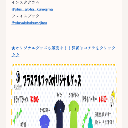
インスタグラム
@plus_alpha_kumejima
フェイスブック
@plusalphakumejima
★オリジナルグッズも販売中！！詳細はコチラをクリック
♪♪