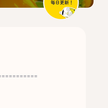
===========