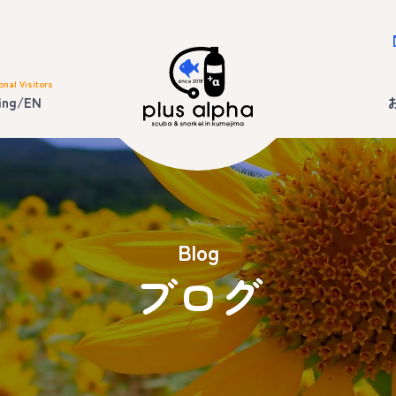
onal Visitors
ing/EN
Blog
ブログ