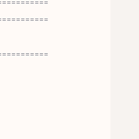
===========
===========
===========