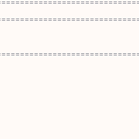
==============================
==============================
==============================