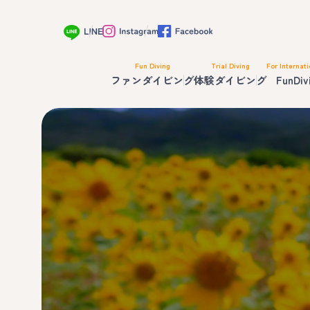
Fun Diving
Trial Diving
For Internati
ファンダイビング
体験ダイビング
FunDiv