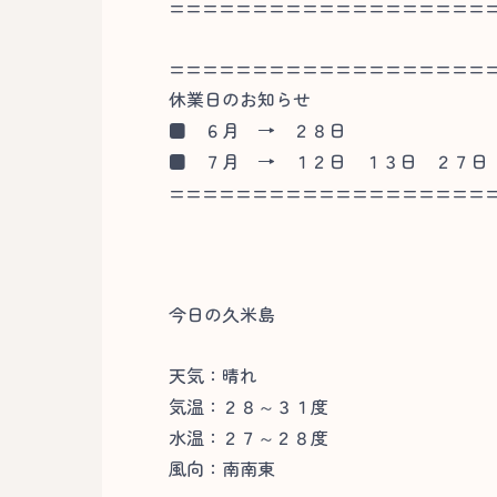
===================
===================
休業日のお知らせ
■ ６月 → ２８日
■ ７月 → １２日 １３日 ２７日
===================
今日の久米島
天気：晴れ
気温：２８～３１度
水温：２７～２８度
風向：南南東