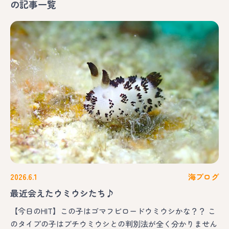
の記事一覧
2026.6.1
海ブログ
最近会えたウミウシたち♪
【今日のHIT】この子はゴマフビロードウミウシかな？？ こ
のタイプの子はブチウミウシとの判別法が全く分かりません