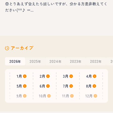
😨とりあえず会えたら嬉しいですが、分かる方是非教えてく
ださい(^^♪ ＝…
アーカイブ
2026
2025
2024
2023
2022
2
年
年
年
年
年
1月
2月
3月
4月
5月
6月
7月
8月
9月
10月
11月
12月