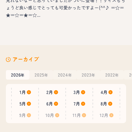
見れないなーと思っていましたがついに登場！！サイズもち
ょうど良い感じでとっても可愛かったですよー(^^♪ ＝☆＝
★＝☆＝★＝☆…
アーカイブ
2026
2025
2024
2023
2022
2
年
年
年
年
年
1月
2月
3月
4月
5月
6月
7月
8月
9月
10月
11月
12月