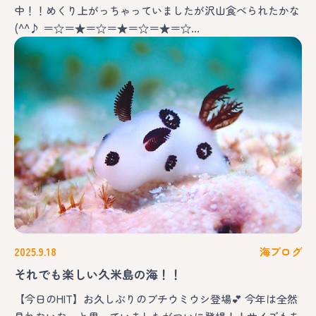
中！！めくり上がっちゃっていましたが沢山食べられたかな
(^^♪ ＝☆＝★＝☆＝★＝☆＝★＝☆…
2025.9.18
海ブログ
それでも楽しい久米島の海！！
【今日のHIT】お久しぶりのブチウミウシ登場💕 今年は全然