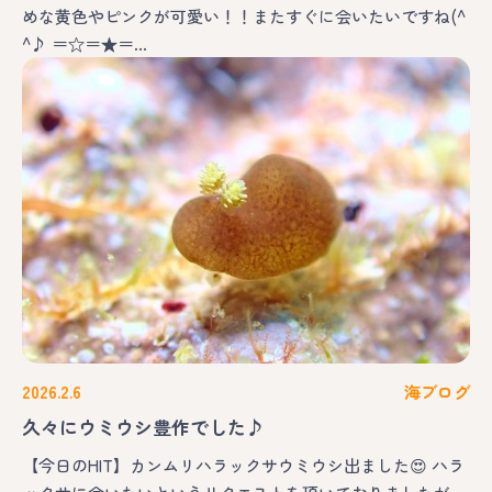
めな黄色やピンクが可愛い！！またすぐに会いたいですね(^
^♪ ＝☆＝★＝…
2026.2.6
海ブログ
久々にウミウシ豊作でした♪
【今日のHIT】カンムリハラックサウミウシ出ました😍 ハラ