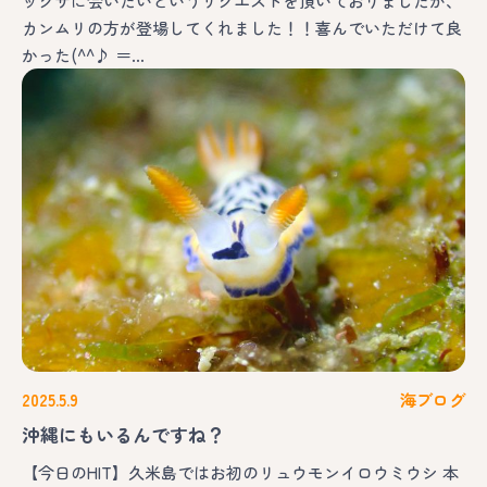
ックサに会いたいというリクエストを頂いておりましたが、
カンムリの方が登場してくれました！！喜んでいただけて良
かった(^^♪ ＝…
2025.5.9
海ブログ
沖縄にもいるんですね？
【今日のHIT】久米島ではお初のリュウモンイロウミウシ 本