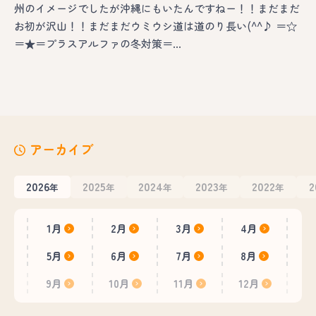
州のイメージでしたが沖縄にもいたんですねー！！まだまだ
お初が沢山！！まだまだウミウシ道は道のり長い(^^♪ ＝☆
＝★＝プラスアルファの冬対策＝…
アーカイブ
2026
2025
2024
2023
2022
2
年
年
年
年
年
1月
2月
3月
4月
5月
6月
7月
8月
9月
10月
11月
12月