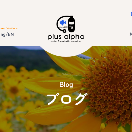
onal Visitors
ing/EN
Blog
ブログ