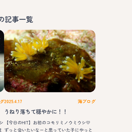
の記事一覧
グ
2025.4.17
海ブログ
うねり落ちて穏やかに！！
シ
【今日のHIT】お初のコモリミノウミウシ💛
ま
ずっと会いたいなーと思っていた子にやっと