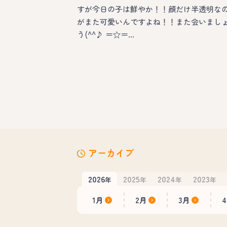
すが今日の子は鮮やか！！顔だけ半透明な
がまた可愛いんですよね！！また会いまし
う(^^♪ ＝☆＝…
アーカイブ
2026
2025
2024
2023
年
年
年
年
1月
2月
3月