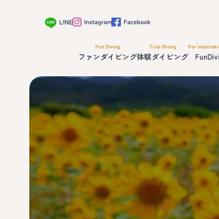
Fun Diving
Trial Diving
For Internati
ファンダイビング
体験ダイビング
FunDiv