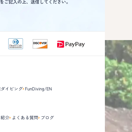
をご記入の上、送信してください。
験ダイビング
FunDiving/EN
て
フ紹介
よくある質問
ブログ