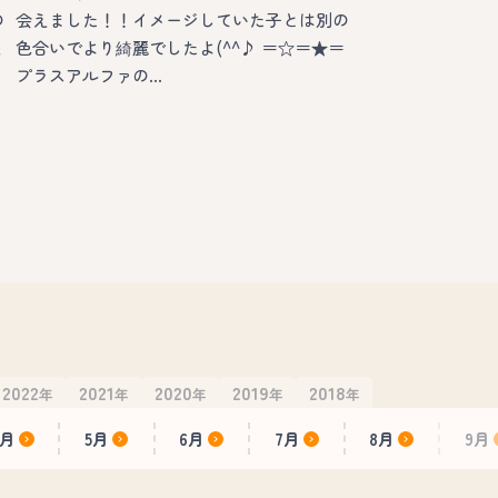
の
会えました！！イメージしていた子とは別の
ょ
色合いでより綺麗でしたよ(^^♪ ＝☆＝★＝
プラスアルファの…
2022
2021
2020
2019
2018
年
年
年
年
年
4月
5月
6月
7月
8月
9月