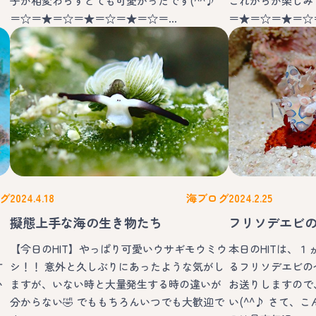
子が相変わらずとても可愛かったです(^^♪
これからが楽しみで
＝☆＝★＝☆＝★＝☆＝★＝☆＝…
＝★＝☆＝★＝☆
グ
2024.4.18
海ブログ
2024.2.25
擬態上手な海の生き物たち
フリソデエビ
ひ
【今日のHIT】やっぱり可愛いウサギモウミウ
本日のHITは、
す
シ！！ 意外と久しぶりにあったような気がし
るフリソデエビの
い
ますが、いない時と大量発生する時の違いが
お送りしますので
分からない🤣 でももちろんいつでも大歓迎で
い(^^♪ さて、