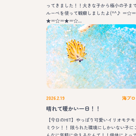
ってきました！！大きな子から極小の子ま
ルーペを使って観察しましたよ(^^♪ ＝☆＝
★＝☆＝★＝☆…
2026.2.19
海ブロ
晴れて暖かい一日！！
【今日のHIT】やっぱり可愛いイリオモテモ
ミウシ！！ 限られた環境にしかいない子に
んなに気軽に会えるなんて！！個体によっ