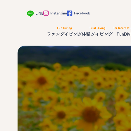
Fun Diving
Trial Diving
For Internati
ファンダイビング
体験ダイビング
FunDiv