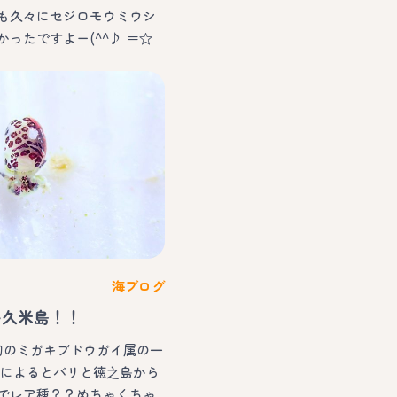
も久々にセジロモウミウシ
ったですよー(^^♪ ＝☆
海ブログ
い久米島！！
お初のミガキブドウガイ属の一
図鑑によるとバリと徳之島から
でレア種？？めちゃくちゃ