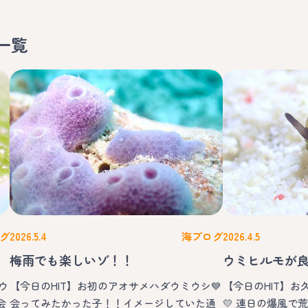
一覧
グ
2026.5.4
海ブログ
2026.4.5
梅雨でも楽しいゾ！！
ウミヒルモが
ウ
【今日のHIT】お初のアオサメハダウミウシ💙
【今日のHIT】
会
会ってみたかった子！！イメージしていた通
💛 連日の爆風