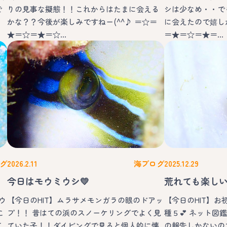
で
りの見事な擬態！！これからはたまに会える
シは少なめ・・で
かな？？今後が楽しみですねー(^^♪ ＝☆＝
に会えたので嬉しか
★＝☆＝★＝☆…
＝★＝☆＝★＝…
グ
2026.2.11
海ブログ
2025.12.29
今日はモウミウシ💛
荒れても楽し
ウ
【今日のHIT】ムラサメモンガラの眼のドアッ
【今日のHIT】
こ
プ！！ 昔はての浜のスノーケリングでよく見
種５💕 ネット
て
ていた子！！ダイビングで見ると個人的に懐
の報告しかないの