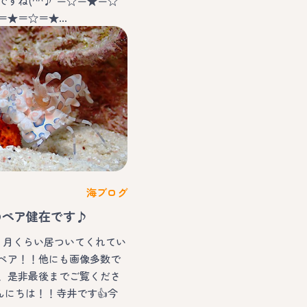
すね(^^♪ ＝☆＝★＝☆
＝★＝☆＝★…
海ブログ
のペア健在です♪
１ヵ月くらい居ついてくれてい
ペア！！他にも画像多数で
、是非最後までご覧くださ
こんにちは！！寺井です👍今