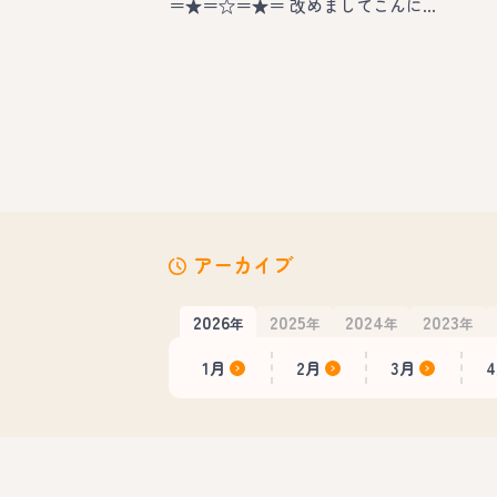
＝★＝☆＝★＝ 改めましてこんに…
アーカイブ
2026
2025
2024
2023
年
年
年
年
1月
2月
3月