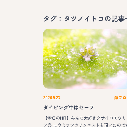
タグ：タツノイトコ
の記事
2026.5.23
海ブロ
ダイビング中はセーフ
【今日のHIT】みんな大好きクサイロモウミ
シ😍 モウミウシのリクエストを頂いたので