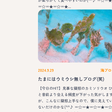
か柔らかくて食べやすいのか(^^♪ ＝☆＝★
＝☆＝★＝☆＝★…
2024.9.29
海ブロ
たまにはウミウシ無しブログ(笑)
【今日のHIT】見事な擬態のカミソリウオ 
と昔前より会える頻度が下がった気がしま
が、こんなに擬態上手なので、僕に見えて
ないだけのかな(^^♪ ＝☆＝★＝☆＝★＝☆