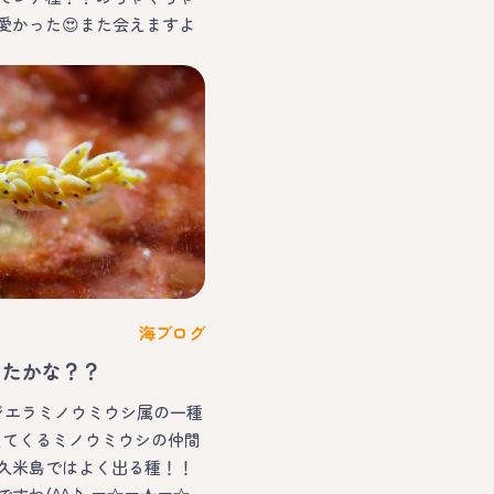
愛かった😍また会えますよ
海ブログ
ったかな？？
フジエラミノウミウシ属の一種
増えてくるミノウミウシの仲間
久米島ではよく出る種！！