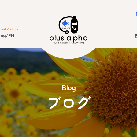
onal Visitors
ing/EN
Blog
ブログ