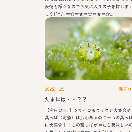
表情も様々なのでお気に入りの子を探しま
ょう(^^♪ ＝☆＝★＝☆＝★＝☆…
2025.11.29
海ブロ
たまには・・？？
【今日のHIT】クサイロモウミウシ大集合💕
葉っぱ（海藻）は沢山あるのに一つの葉っ
に大集合！！この葉っぱがやたら美味しい