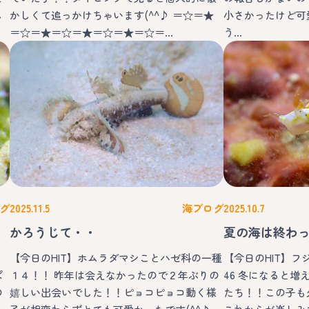
し
かしくて追っかけちゃいます(^^♪ ＝☆＝★
小さかったけど可
＝☆＝★＝☆＝★＝☆＝★＝☆＝…
う…
グ
2025.11.5
海ブログ
2025.10.7
かろうじて・・
夏の海は終わ
【今日のHIT】ホムラダマシことハゼ科の一種
【今日のHIT】
ぱ
１４！！ 昨年は会えなかったので２年ぶりの
46 冬になると
の
嬉しい出会いでした！！ピョコピョコ動く様
たち！！この子も