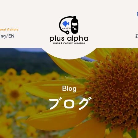
onal Visitors
ing/EN
Blog
ブログ