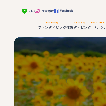
Fun Diving
Trial Diving
For Internati
ファンダイビング
体験ダイビング
FunDiv