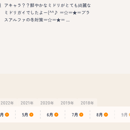
種
アキャラ？？鮮やかなミドリがとても綺麗な
ミドリガイでしたよー(^^♪ ＝☆＝★＝プラ
スアルファの冬対策＝☆＝★＝ …
2022
2021
2020
2019
2018
年
年
年
年
年
4月
5月
6月
7月
8月
9月