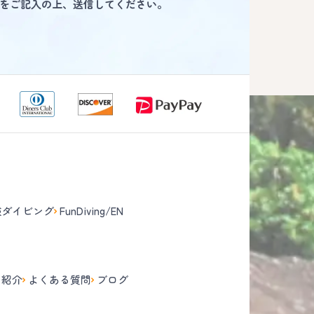
をご記入の上、送信してください。
験ダイビング
FunDiving/EN
て
フ紹介
よくある質問
ブログ