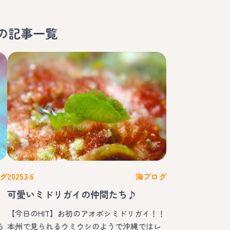
の記事一覧
グ
2025.3.6
海ブログ
可愛いミドリガイの仲間たち♪
【今日のHIT】お初のアオボシミドリガイ！！
ら
本州で見られるウミウシのようで沖縄ではレ