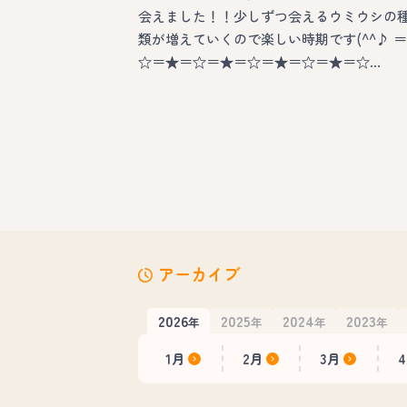
会えました！！少しずつ会えるウミウシの
類が増えていくので楽しい時期です(^^♪ ＝
☆＝★＝☆＝★＝☆＝★＝☆＝★＝☆…
アーカイブ
2026
2025
2024
2023
年
年
年
年
1月
2月
3月