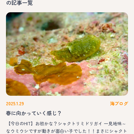
の記事一覧
2025.1.29
海ブログ
春に向かっていく感じ？
【今日のHIT】お初かな？シャクトリミドリガイ 一見地味～
なウミウシですが動きが面白い子でした！！まさにシャクト