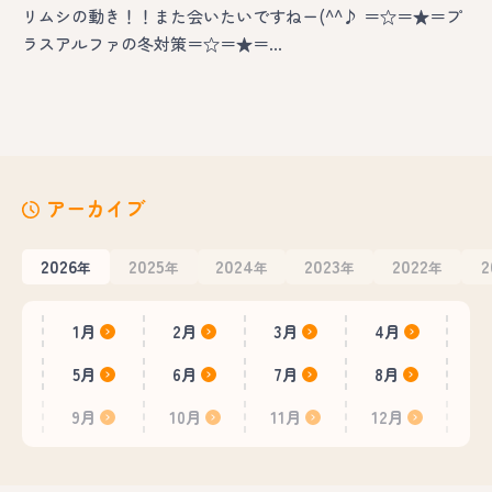
リムシの動き！！また会いたいですねー(^^♪ ＝☆＝★＝プ
ラスアルファの冬対策＝☆＝★＝…
アーカイブ
2026
2025
2024
2023
2022
2
年
年
年
年
年
1月
2月
3月
4月
5月
6月
7月
8月
9月
10月
11月
12月