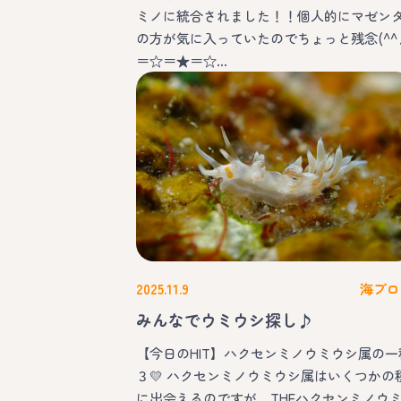
ミノに統合されました！！個人的にマゼン
の方が気に入っていたのでちょっと残念(^^
＝☆＝★＝☆…
2025.11.9
海ブロ
みんなでウミウシ探し♪
【今日のHIT】ハクセンミノウミウシ属の一
３💛 ハクセンミノウミウシ属はいくつかの
に出会えるのですが、THEハクセンミノウ