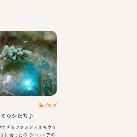
海ブログ
ウミウシたち♪
可愛すぎるフタスジアオモウミ
の子に会ったのでバロニアの