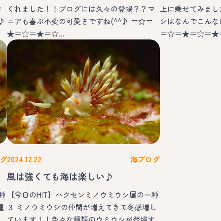
タ
くれました！！ブログには久々の登場？？マ
上に乗せてみまし
♪
ニアも喜ぶ不変の可愛さですね(^^♪ ＝☆＝
シはなんでこんな
★＝☆＝★＝☆…
＝☆＝★＝☆＝★
グ
2024.12.22
海ブログ
風は強くても海は楽しい♪
種
【今日のHIT】ハクセンミノウミウシ属の一種
種
３ ミノウミウシの仲間が増えてきて冬感増し
ミ
ています！！色々な種類のウミウシが登場す