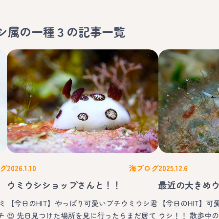
シ属の一種３
の記事一覧
グ
2026.1.10
海ブログ
2025.12.6
ウミウシショップさんと！！
最近の大きめ
ミ
【今日のHIT】やっぱり可愛いブチウミウシ君
【今日のHIT】
チ
😍 先日見つけた場所を見に行ったらまだ居て
ウシ！！ 散歩中