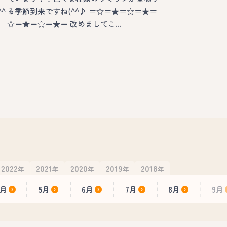
^
る季節到来ですね(^^♪ ＝☆＝★＝☆＝★＝
☆＝★＝☆＝★＝ 改めましてこ…
2022
2021
2020
2019
2018
年
年
年
年
年
4月
5月
6月
7月
8月
9月