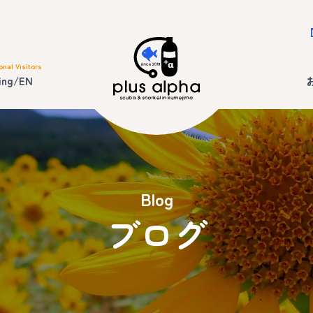
onal Visitors
ing/EN
Blog
ブログ