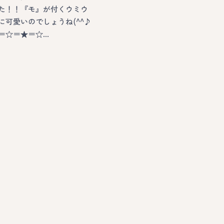
た！！『モ』が付くウミウ
に可愛いのでしょうね(^^♪
＝☆＝★＝☆…