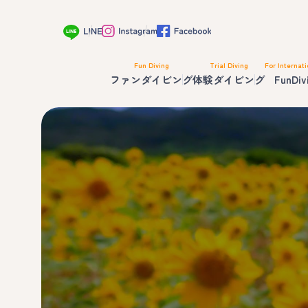
Fun Diving
Trial Diving
For Internati
ファンダイビング
体験ダイビング
FunDiv