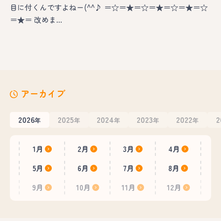
目に付くんですよねー(^^♪ ＝☆＝★＝☆＝★＝☆＝★＝☆
＝★＝ 改めま…
アーカイブ
2026
2025
2024
2023
2022
2
年
年
年
年
年
1月
2月
3月
4月
5月
6月
7月
8月
9月
10月
11月
12月