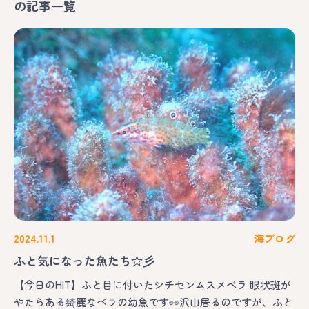
の記事一覧
2024.11.1
海ブログ
ふと気になった魚たち☆彡
【今日のHIT】ふと目に付いたシチセンムスメベラ 眼状斑が
やたらある綺麗なベラの幼魚です👀沢山居るのですが、ふと