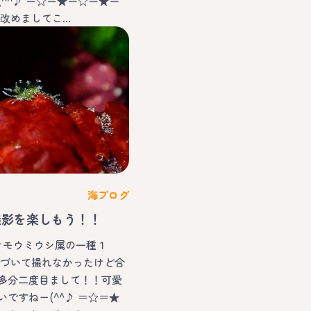
^^♪ ＝☆＝★＝☆＝★＝
 改めましてこ…
海ブログ
撮影を楽しもう！！
アオモウミウシ属の一種１
近づいて撮れなかったけど合
多分二度目まして！！可愛
ですねー(^^♪ ＝☆＝★