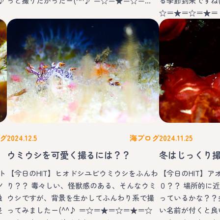
♪
っと撮りたかったー(^^♪ ＝☆＝★＝☆＝…
る季節到来ですね(
☆＝★＝☆＝★＝
グ
2024.12.5
海ブログ
2024.11.25
ウミウシを可愛く撮るには？？
冬はじっくり
ト
【今日のHIT】ヒオドシユビウミウシをふんわ
【今日のHIT】
ノ
り？？ 毒々しい、怪獣感のある、そんなウミ
０？？ 場所的に
触
ウシですが、背景を生かしてふんわり系で撮
っているかな？？
豊
ってみましたー(^^♪ ＝☆＝★＝☆＝★＝☆
い名前が付くと良い