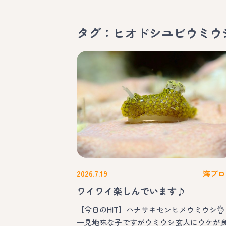
タグ：ヒオドシユビウミウ
2026.7.19
海ブロ
ワイワイ楽しんでいます♪
【今日のHIT】ハナサキセンヒメウミウシ👌
一見地味な子ですがウミウシ玄人にウケが