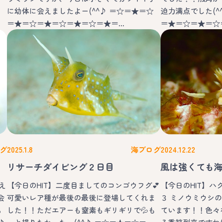
に幼体に会えましたよー(^^♪ ＝☆＝★＝☆
迫力満点でした(^
＝★＝☆＝★＝☆＝★＝☆＝★＝…
＝★＝☆＝★＝☆
グ
2025.1.8
海ブログ
2024.12.22
リサーチダイビング２日目
風は強くても
え
【今日のHIT】二度目ましてのコンゴウフグ💕
【今日のHIT】
会
可愛いレア種が最後の最後に登場してくれま
３ ミノウミウシ
も
した！！ただエアーも窒素もギリギリで💦も
ています！！色々