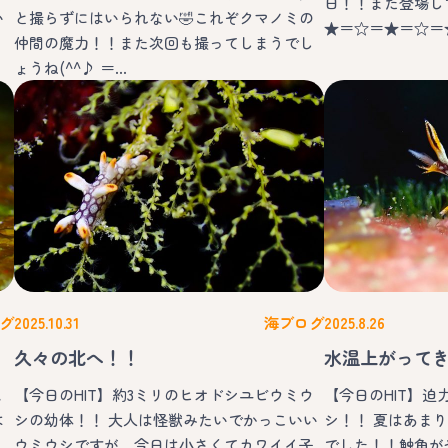
日！！また登場して
い
と撮らずにはいられない🤣これぞクマノミの
★＝☆＝★＝☆＝
仲間の魔力！！また次回も撮ってしまうでし
ょうね(^^♪ ＝…
グ
2025.10.31
海ブログ
2025.8.26
久々の北へ！！
水温上がってき
比
【今日のHIT】約3ミリのヒオドシユビウミウ
【今日のHIT】
は
シの幼体！！ 大人は怪獣みたいでかっこいい
シ！！ 夏はあま
ウミウシですが、今日は小さくてカワイイ子
でした！！触角が