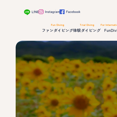
Fun Diving
Trial Diving
For Internati
ファンダイビング
体験ダイビング
FunDiv