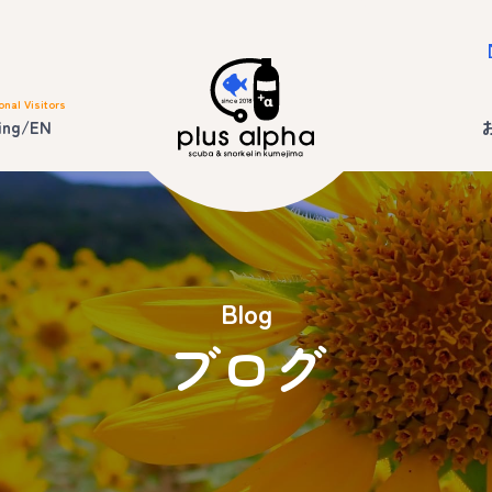
onal Visitors
ing/EN
Blog
ブログ