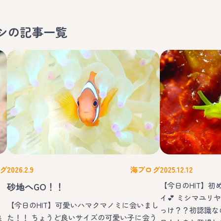
シ
の記事一覧
グ
2026.2.9
海ブログ
2025.12.12
砂地へGO！！
【今日のHIT】
イ💕 ミシマユ
【今日のHIT】可愛いハマクマノミに会いまし
っけ？？初認識な
良
た！！ ちょうど良いサイズの可愛い子に会う