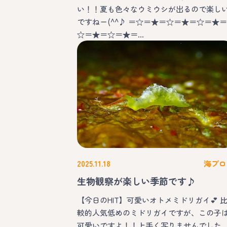
い！！夏も色々なウミウシが出るので楽し
ですねー(^^♪ ＝☆＝★＝☆＝★＝☆＝★＝
☆＝★＝☆＝★＝…
2025.11.18
海ブロ
生物観察が楽しい季節です♪
【今日のHIT】可愛いオトメミドリガイ💕 
較的人気低めのミドリガイですが、この子
可愛いですよ！！上手く写りませんでした