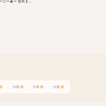
＝☆＝★＝ 改めま…
10月
11月
12月