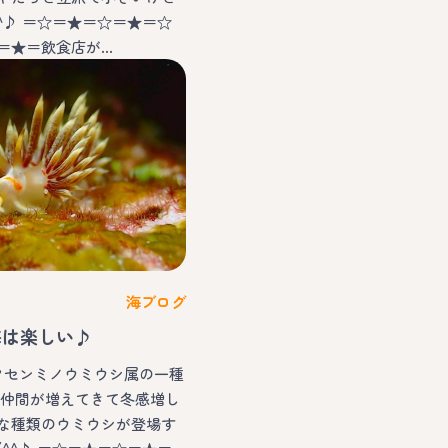
^♪ ＝☆＝★＝☆＝★＝☆
＝★＝飲食店が…
海ブログ
海は楽しい♪
ハクセンミノウミウシ属の一種
の仲間が増えてきて冬感増し
な種類のウミウシが登場す