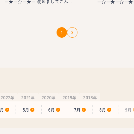
＝★＝☆＝★＝ 改めましてこん…
＝☆＝★＝☆＝★
1
2
2022
2021
2020
2019
2018
年
年
年
年
年
4月
5月
6月
7月
8月
9月