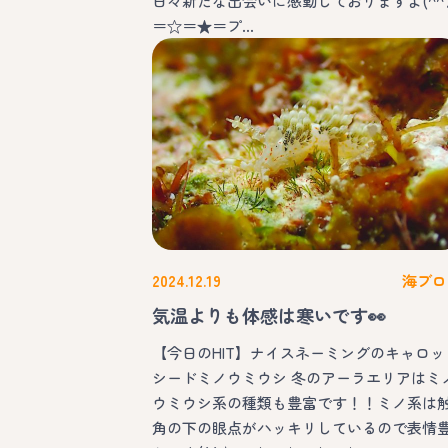
日々新たな出会いに感動しておりますよ(^^
＝☆＝★＝プ…
2024.12.19
海ブロ
気温よりも体感は寒いです👀
【今日のHIT】ナイスネーミングのキャロッ
シードミノウミウシ 冬のアーラエリアはミ
ウミウシ系の種類も豊富です！！ミノ系は
角の下の眼点がハッキリしているので表情