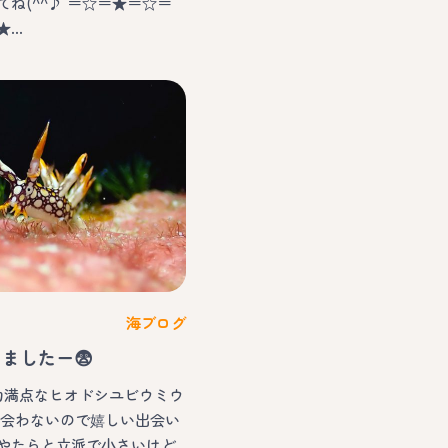
ね(^^♪ ＝☆＝★＝☆＝
★…
海ブログ
ましたー😨
迫力満点なヒオドシユビウミウ
り会わないので嬉しい出会い
やたらと立派で小さいけど