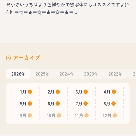
だ小さいうちはより色鮮やかで被写体にもオススメですよ(^
^♪ ＝☆＝★＝☆＝★＝☆＝★＝…
アーカイブ
2026
2025
2024
2023
2022
2
年
年
年
年
年
1月
2月
3月
4月
5月
6月
7月
8月
9月
10月
11月
12月