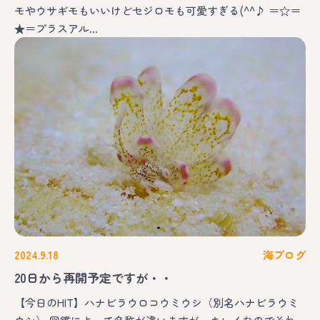
モやウサギモもいいけどセジロモも可愛すぎる(^^♪ ＝☆＝
★＝プラスアル…
2024.9.18
海ブログ
20日から再開予定ですが・・
【今日のHIT】ハナビラウロコウミウシ（別名ハナビラウミ