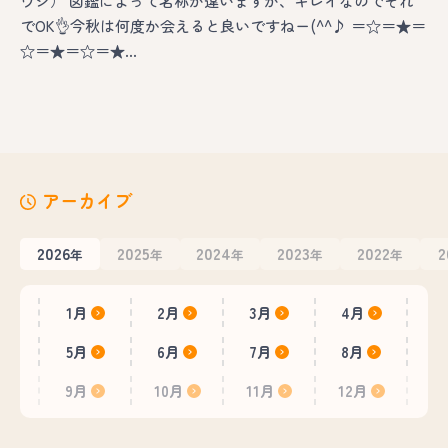
ウシ） 図鑑によって名称が違いますが、キレイなのでそれ
でOK👌今秋は何度か会えると良いですねー(^^♪ ＝☆＝★＝
☆＝★＝☆＝★…
アーカイブ
2026
2025
2024
2023
2022
2
年
年
年
年
年
1月
2月
3月
4月
5月
6月
7月
8月
9月
10月
11月
12月