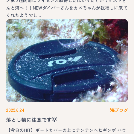
メ💓 2週間前にライセンス取得したばかりだというゲストさ
んと海へ！！NEWダイバーさんをカメちゃんが祝福しに来て
くれたようでし…
2025.6.24
海ブログ
落とし物に注意です💡
【今日のHIT】ポートカバーの上にテンテンヘビギンポ ハウ