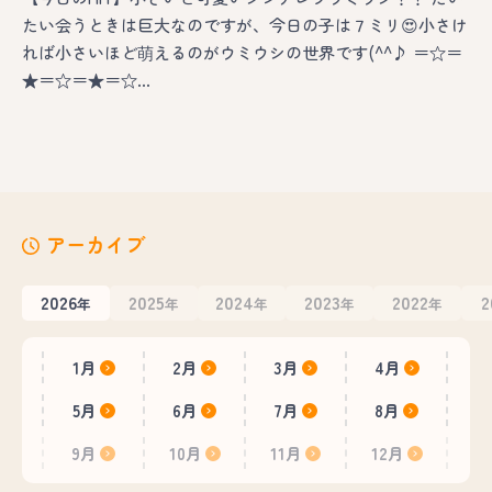
たい会うときは巨大なのですが、今日の子は７ミリ😍小さけ
れば小さいほど萌えるのがウミウシの世界です(^^♪ ＝☆＝
★＝☆＝★＝☆…
アーカイブ
2026
2025
2024
2023
2022
2
年
年
年
年
年
1月
2月
3月
4月
5月
6月
7月
8月
9月
10月
11月
12月