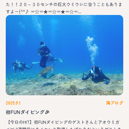
た！！２０～３０センチの巨大ウミウシに会うこともありま
すよー(^^♪ ＝☆＝★＝☆＝★＝☆＝…
2025.9.1
海ブログ
初FUNダイビング🎉
【今日のHIT】初FUNダイビングのゲストさんとアオウミガ