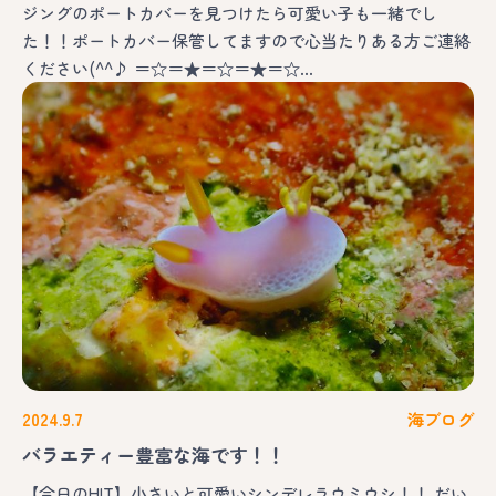
ジングのポートカバーを見つけたら可愛い子も一緒でし
た！！ポートカバー保管してますので心当たりある方ご連絡
ください(^^♪ ＝☆＝★＝☆＝★＝☆…
2024.9.7
海ブログ
バラエティー豊富な海です！！
【今日のHIT】小さいと可愛いシンデレラウミウシ！！ だい