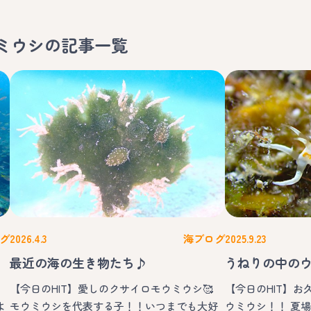
ミウシ
の記事一覧
グ
2026.4.3
海ブログ
2025.9.23
最近の海の生き物たち♪
うねりの中の
【今日のHIT】愛しのクサイロモウミウシ🥰
【今日のHIT】
よ
モウミウシを代表する子！！いつまでも大好
ウミウシ！！ 夏