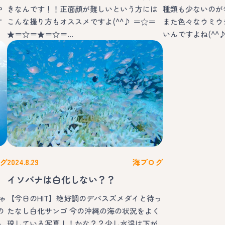
中
きなんです！！正面顔が難しいという方には
種類も少ないのが
す
こんな撮り方もオススメですよ(^^♪ ＝☆＝
また色々なウミウ
★＝☆＝★＝☆＝…
いんですよね(^^
グ
2024.8.29
海ブログ
イソバナは白化しない？？
ゃ
【今日のHIT】絶好調のデバスズメダイと待っ
の
たなし白化サンゴ 今の沖縄の海の状況をよく
る
現している写真！！かな？？少し水温は下が