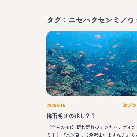
タグ：ニセハクセンミノウ
2026.6.16
島ブロ
梅雨明けの兆し？？
【今日のHIT】群れ群れのアカネハナゴイた
ち！！ 『久米島って魚沢山いますね♪』て