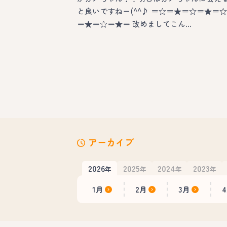
と良いですねー(^^♪ ＝☆＝★＝☆＝★＝☆
＝★＝☆＝★＝ 改めましてこん…
アーカイブ
2026
2025
2024
2023
年
年
年
年
1月
2月
3月