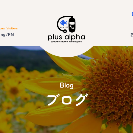
onal Visitors
ing/EN
Blog
ブログ