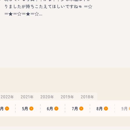
りましたが持ちこたえてほしいですね👊 ＝☆
＝★＝☆＝★＝☆…
2022
2021
2020
2019
2018
年
年
年
年
年
4月
5月
6月
7月
8月
9月