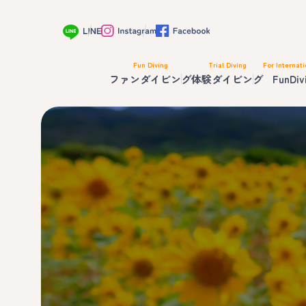
Fun Diving
Trial Diving
For Internati
ファンダイビング
体験ダイビング
FunDiv