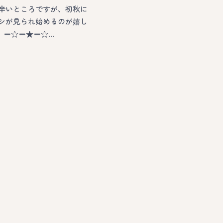
辛いところですが、初秋に
シが見られ始めるのが嬉し
♪ ＝☆＝★＝☆…