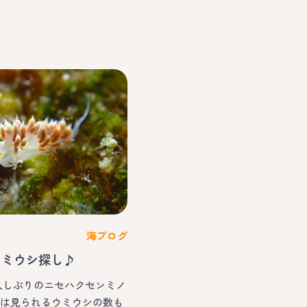
海ブログ
ウミウシ探し♪
お久しぶりのニセハクセンミノ
場は見られるウミウシの数も