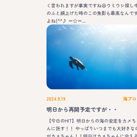
く言われますが事実ですね😆ウミウシ探し
のふと顔上げた時のこの魚影も最高なんで
よね(^^♪ ＝☆＝…
2024.9.19
海ブロ
明日から再開予定ですが・・
【今日のHIT】明日からの海の安定をカメち
んに託す！！ やっぱりいつまでも大好きな
がカメちゃん！！明日はカメちゃんに会え