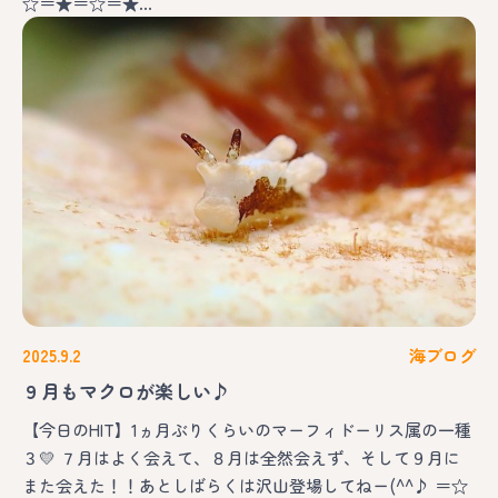
☆＝★＝☆＝★…
2025.9.2
海ブログ
９月もマクロが楽しい♪
【今日のHIT】1ヵ月ぶりくらいのマーフィドーリス属の一種
３💛 ７月はよく会えて、８月は全然会えず、そして９月に
また会えた！！あとしばらくは沢山登場してねー(^^♪ ＝☆