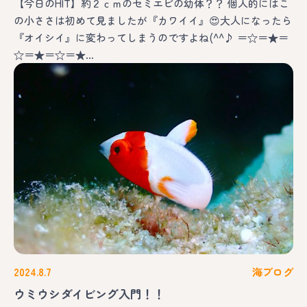
【今日のHIT】約２ｃｍのセミエビの幼体？？ 個人的にはこ
の小ささは初めて見ましたが『カワイイ』😍大人になったら
『オイシイ』に変わってしまうのですよね(^^♪ ＝☆＝★＝
☆＝★＝☆＝★…
2024.8.7
海ブログ
ウミウシダイビング入門！！