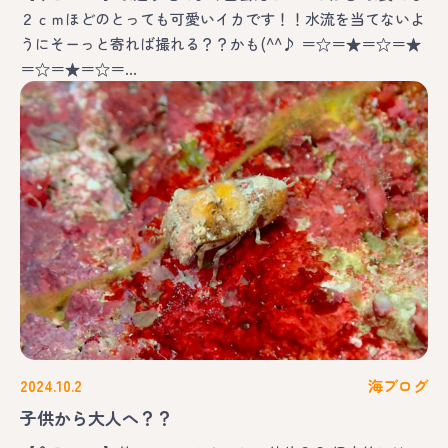
２ｃｍほどのとっても可愛いイカです！！水流を当てないよ
うにそーっと寄れば撮れる？？かも(^^♪ ＝☆＝★＝☆＝★
＝☆＝★＝☆＝…
2024.10.2
海ブログ
子供から大人へ？？