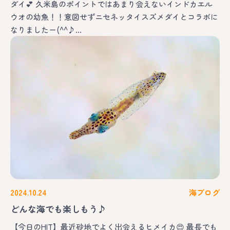
ダイ💕 久米島のポイントではあまり会えないインドカエル
ウオの幼魚！！意図せずニセネッタイスズメダイとコラボに
なりましたー(^^♪…
2024.10.24
海ブログ
どんな海でも楽しもう♪
【今日のHIT】最近砂地でよく出会えるヒメイカ😍 最長でも