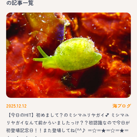
の記事一覧
2025.12.12
海ブログ
【今日のHIT】初めまして？のミシマユリヤガイ💕 ミシマユ
リヤガイなんて前からいましたっけ？？初認識なので今日が
初登場記念日！！また登場してね(^^♪ ＝☆＝★＝☆＝★＝