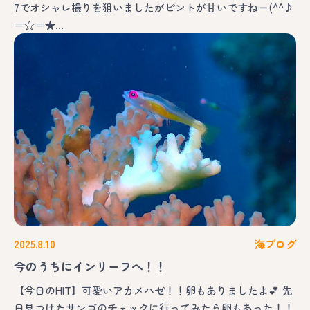
7でオシャレ撮りを狙いましたがピントが甘いですねー(^^♪
＝☆＝★…
2025.8.10
海ブログ
今のうちにインリーフへ！！
【今日のHIT】可愛いアカメハゼ！！卵もありましたよ💕 先
日見つけたサンゴのチェックに行ってみたら卵もあった！！