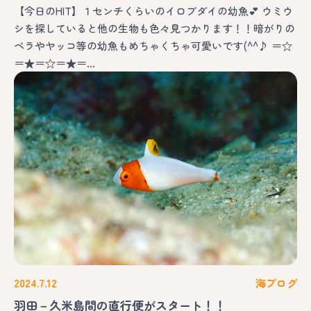
【今日のHIT】１センチくらいのイロブダイの幼魚💕 ウミウ
シを探していると他の生物も色々見つかります！！暗がりの
ベラやヤッコ等の幼魚もめちゃくちゃ可愛いです(^^♪ ＝☆
＝★＝☆＝★＝…
2024.7.12
海ブログ
羽田－久米島間の直行便がスタート！！