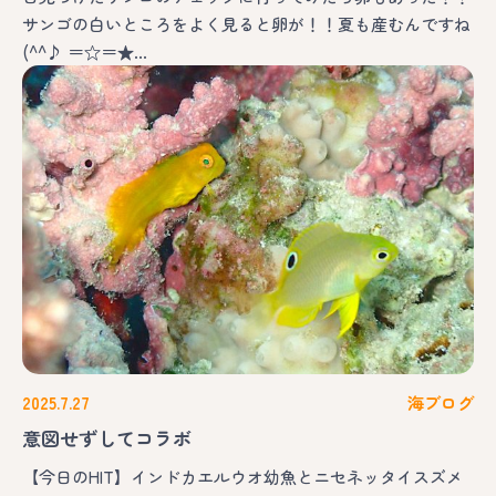
サンゴの白いところをよく見ると卵が！！夏も産むんですね
(^^♪ ＝☆＝★…
2025.7.27
海ブログ
意図せずしてコラボ
【今日のHIT】インドカエルウオ幼魚とニセネッタイスズメ