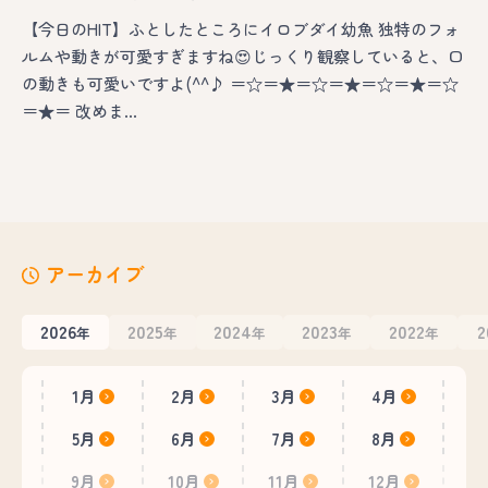
【今日のHIT】ふとしたところにイロブダイ幼魚 独特のフォ
ルムや動きが可愛すぎますね😍じっくり観察していると、口
の動きも可愛いですよ(^^♪ ＝☆＝★＝☆＝★＝☆＝★＝☆
＝★＝ 改めま…
アーカイブ
2026
2025
2024
2023
2022
2
年
年
年
年
年
1月
2月
3月
4月
5月
6月
7月
8月
9月
10月
11月
12月