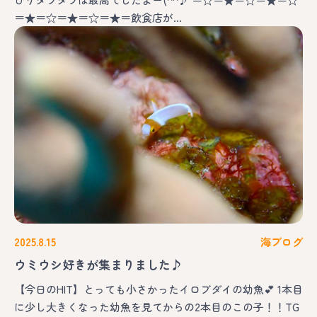
＝★＝☆＝★＝☆＝★＝飲食店が…
2025.8.15
海ブログ
ウミウシ好きが集まりました♪
【今日のHIT】とっても小さかったイロブダイの幼魚💕 1本目
に少し大きくなった幼魚を見てからの2本目のこの子！！TG